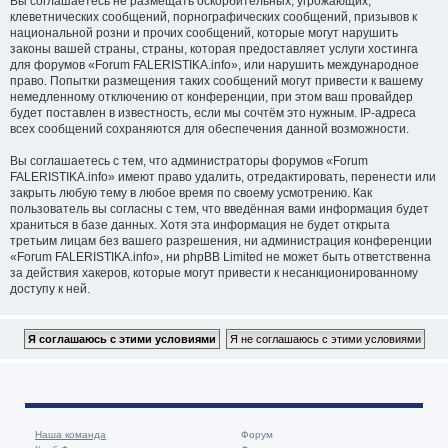
Вы соглашаетесь не размещать оскорбительных, угрожающих,
клеветнических сообщений, порнографических сообщений, призывов к
национальной розни и прочих сообщений, которые могут нарушить
законы вашей страны, страны, которая предоставляет услуги хостинга
для форумов «Forum FALERISTIKA.info», или нарушить международное
право. Попытки размещения таких сообщений могут привести к вашему
немедленному отключению от конференции, при этом ваш провайдер
будет поставлен в известность, если мы сочтём это нужным. IP-адреса
всех сообщений сохраняются для обеспечения данной возможности.
Вы соглашаетесь с тем, что администраторы форумов «Forum
FALERISTIKA.info» имеют право удалить, отредактировать, перенести или
закрыть любую тему в любое время по своему усмотрению. Как
пользователь вы согласны с тем, что введённая вами информация будет
храниться в базе данных. Хотя эта информация не будет открыта
третьим лицам без вашего разрешения, ни администрация конференции
«Forum FALERISTIKA.info», ни phpBB Limited не может быть ответственна
за действия хакеров, которые могут привести к несанкционированному
доступу к ней.
Наша команда
Форум