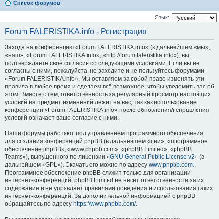
Список форумов
Язык:
Forum FALERISTIKA.info - Регистрация
Заходя на конференцию «Forum FALERISTIKA.info» (в дальнейшем «мы»,
«наш», «Forum FALERISTIKA.info», «http://forum.faleristika.info»), вы
подтверждаете своё согласие со следующими условиями. Если вы не
согласны с ними, пожалуйста, не заходите и не пользуйтесь форумами
«Forum FALERISTIKA.info». Мы оставляем за собой право изменять эти
правила в любое время и сделаем всё возможное, чтобы уведомить вас об
этом. Вместе с тем, ответственность за регулярный просмотр настойщих
условий на предмет изменений лежит на вас, так как использование
конференции «Forum FALERISTIKA.info» после обновления/исправления
условий означает ваше согласие с ними.
Наши форумы работают под управлением программного обеспечения
для создания конференций phpBB (в дальнейшем «они», «программное
обеспечение phpBB», «www.phpbb.com», «phpBB Limited», «phpBB
Teams»), выпущенного по лицензии «
GNU General Public License v2
» (в
дальнейшем «GPL»). Скачать его можно по адресу
www.phpbb.com
.
Программное обеспечение phpBB служит только для организации
интернет-конференций; phpBB Limited не несёт ответственности за их
содержание и не управляет правилами поведения и использования таких
интернет-конференций. За дополнительной информацией о phpBB
обращайтесь по адресу
https://www.phpbb.com/
.