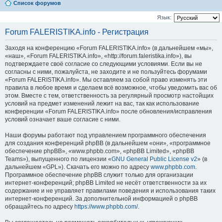
Список форумов
Язык:
Forum FALERISTIKA.info - Регистрация
Заходя на конференцию «Forum FALERISTIKA.info» (в дальнейшем «мы»,
«наш», «Forum FALERISTIKA.info», «http://forum.faleristika.info»), вы
подтверждаете своё согласие со следующими условиями. Если вы не
согласны с ними, пожалуйста, не заходите и не пользуйтесь форумами
«Forum FALERISTIKA.info». Мы оставляем за собой право изменять эти
правила в любое время и сделаем всё возможное, чтобы уведомить вас об
этом. Вместе с тем, ответственность за регулярный просмотр настойщих
условий на предмет изменений лежит на вас, так как использование
конференции «Forum FALERISTIKA.info» после обновления/исправления
условий означает ваше согласие с ними.
Наши форумы работают под управлением программного обеспечения
для создания конференций phpBB (в дальнейшем «они», «программное
обеспечение phpBB», «www.phpbb.com», «phpBB Limited», «phpBB
Teams»), выпущенного по лицензии «
GNU General Public License v2
» (в
дальнейшем «GPL»). Скачать его можно по адресу
www.phpbb.com
.
Программное обеспечение phpBB служит только для организации
интернет-конференций; phpBB Limited не несёт ответственности за их
содержание и не управляет правилами поведения и использования таких
интернет-конференций. За дополнительной информацией о phpBB
обращайтесь по адресу
https://www.phpbb.com/
.