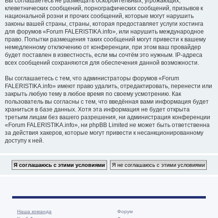
Вы соглашаетесь не размещать оскорбительных, угрожающих,
клеветнических сообщений, порнографических сообщений, призывов к
национальной розни и прочих сообщений, которые могут нарушить
законы вашей страны, страны, которая предоставляет услуги хостинга
для форумов «Forum FALERISTIKA.info», или нарушить международное
право. Попытки размещения таких сообщений могут привести к вашему
немедленному отключению от конференции, при этом ваш провайдер
будет поставлен в известность, если мы сочтём это нужным. IP-адреса
всех сообщений сохраняются для обеспечения данной возможности.
Вы соглашаетесь с тем, что администраторы форумов «Forum
FALERISTIKA.info» имеют право удалить, отредактировать, перенести или
закрыть любую тему в любое время по своему усмотрению. Как
пользователь вы согласны с тем, что введённая вами информация будет
храниться в базе данных. Хотя эта информация не будет открыта
третьим лицам без вашего разрешения, ни администрация конференции
«Forum FALERISTIKA.info», ни phpBB Limited не может быть ответственна
за действия хакеров, которые могут привести к несанкционированному
доступу к ней.
Наша команда
Форум