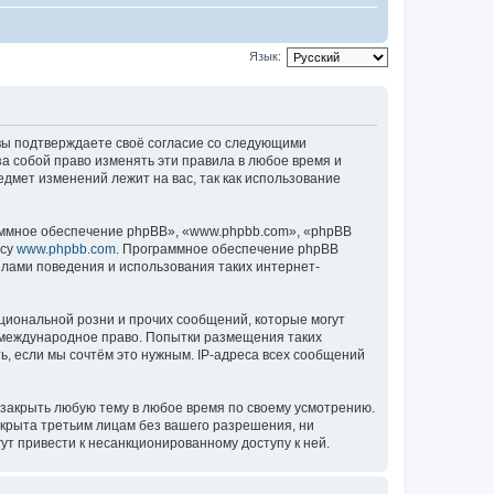
Язык:
), вы подтверждаете своё согласие со следующими
за собой право изменять эти правила в любое время и
едмет изменений лежит на вас, так как использование
ммное обеспечение phpBB», «www.phpbb.com», «phpBB
есу
www.phpbb.com
. Программное обеспечение phpBB
илами поведения и использования таких интернет-
циональной розни и прочих сообщений, которые могут
ь международное право. Попытки размещения таких
, если мы сочтём это нужным. IP-адреса всех сообщений
 закрыть любую тему в любое время по своему усмотрению.
ткрыта третьим лицам без вашего разрешения, ни
ут привести к несанкционированному доступу к ней.