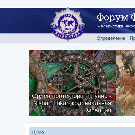
Форум 
Фалеристика.инф
Определение
Пр
Орден протектората Тунис -
Nishan Iftikar, колониальная
Франция
FAQ