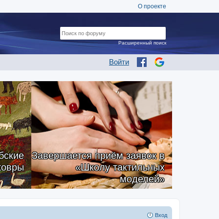
О проекте
Расширенный поиск
Войти
бские
Завершается приём заявок в
ковры
«Школу тактильных
моделей»
Вход