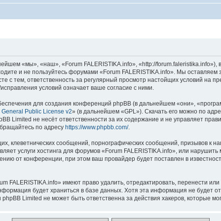
шем «мы», «наш», «Forum FALERISTIKA.info», «http://forum.faleristika.info»
аходите и не пользуйтесь форумами «Forum FALERISTIKA.info». Мы оставляем 
сте с тем, ответственность за регулярный просмотр настойщих условий на пр
исправления условий означает ваше согласие с ними.
еспечения для создания конференций phpBB (в дальнейшем «они», «програ
General Public License v2
» (в дальнейшем «GPL»). Скачать его можно по адр
BB Limited не несёт ответственности за их содержание и не управляет прав
обращайтесь по адресу
https://www.phpbb.com/
.
их, клеветнических сообщений, порнографических сообщений, призывов к на
вляет услуги хостинга для форумов «Forum FALERISTIKA.info», или нарушит
нию от конференции, при этом ваш провайдер будет поставлен в известность
um FALERISTIKA.info» имеют право удалить, отредактировать, перенести или
информация будет храниться в базе данных. Хотя эта информация не будет о
phpBB Limited не может быть ответственна за действия хакеров, которые мог