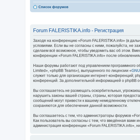
Список форумов
Forum FALERISTIKA.info - Регистрация
Заходя на конференцию «Forum FALERISTIKA.info» (в дальней
условиями. Если вы не согласны с ними, пожалуйста, не з
сделаем всё возможное, чтобы уведомить вас об этом. Вме
конференции «Forum FALERISTIKA.info» после обновления/
Наши форумы работают под управлением программного об
Limited», «phpBB Teams»), выпущенного по лицензии «
GNU 
служит только для организации интернет-конференций; php
конференций. За дополнительной информацией о phpBB 
Вы соглашаетесь не размещать оскорбительных, угрожающ
нарушить законы вашей страны, страны, которая предоста
сообщений могут привести к вашему немедленному отключе
сохраняются для обеспечения данной возможности.
Вы соглашаетесь с тем, что администраторы форумов «For
Как пользователь вы согласны с тем, что введённая вами 
администрация конференции «Forum FALERISTIKA.info», ни 