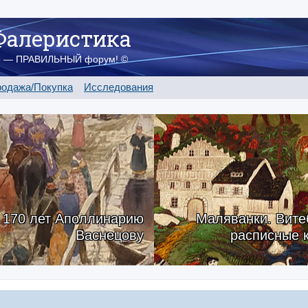
Фалеристика
о — ПРАВИЛЬНЫЙ форум! ©
одажа/Покупка
Исследования
170 лет Аполлинарию
Маляванки. Вите
Васнецову
расписные 