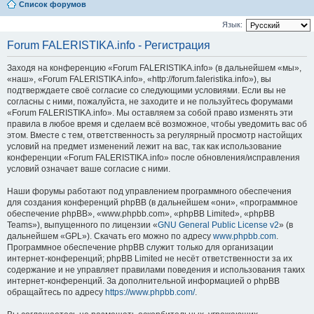
Список форумов
Язык:
Forum FALERISTIKA.info - Регистрация
Заходя на конференцию «Forum FALERISTIKA.info» (в дальнейшем «мы»,
«наш», «Forum FALERISTIKA.info», «http://forum.faleristika.info»), вы
подтверждаете своё согласие со следующими условиями. Если вы не
согласны с ними, пожалуйста, не заходите и не пользуйтесь форумами
«Forum FALERISTIKA.info». Мы оставляем за собой право изменять эти
правила в любое время и сделаем всё возможное, чтобы уведомить вас об
этом. Вместе с тем, ответственность за регулярный просмотр настойщих
условий на предмет изменений лежит на вас, так как использование
конференции «Forum FALERISTIKA.info» после обновления/исправления
условий означает ваше согласие с ними.
Наши форумы работают под управлением программного обеспечения
для создания конференций phpBB (в дальнейшем «они», «программное
обеспечение phpBB», «www.phpbb.com», «phpBB Limited», «phpBB
Teams»), выпущенного по лицензии «
GNU General Public License v2
» (в
дальнейшем «GPL»). Скачать его можно по адресу
www.phpbb.com
.
Программное обеспечение phpBB служит только для организации
интернет-конференций; phpBB Limited не несёт ответственности за их
содержание и не управляет правилами поведения и использования таких
интернет-конференций. За дополнительной информацией о phpBB
обращайтесь по адресу
https://www.phpbb.com/
.