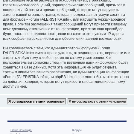
Вы соглашаетесь не размещать оскорбительных, угрожающих,
клеветнических сообщений, порнографических сообщений, призывов к
национальной розни и прочих сообщений, которые могут нарушить
законы вашей страны, страны, которая предоставляет услуги хостинга
для форумов «Forum FALERISTIKA.info», или нарушить международное
право. Попытки размещения таких сообщений могут привести к вашему
немедленному отключению от конференции, при этом ваш провайдер
будет поставлен в известность, если мы сочтём это нужным. IP-адреса
всех сообщений сохраняются для обеспечения данной возможности.
Вы соглашаетесь с тем, что администраторы форумов «Forum
FALERISTIKA.info» имеют право удалить, отредактировать, перенести или
закрыть любую тему в любое время по своему усмотрению. Как
пользователь вы согласны с тем, что введённая вами информация будет
храниться в базе данных. Хотя эта информация не будет открыта
третьим лицам без вашего разрешения, ни администрация конференции
«Forum FALERISTIKA.info», ни phpBB Limited не может быть ответственна
за действия хакеров, которые могут привести к несанкционированному
доступу к ней.
Наша команда
Форум