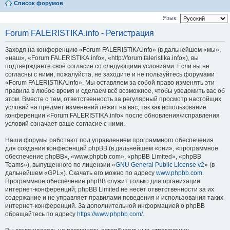
Список форумов
Язык:
Forum FALERISTIKA.info - Регистрация
Заходя на конференцию «Forum FALERISTIKA.info» (в дальнейшем «мы»,
«наш», «Forum FALERISTIKA.info», «http://forum.faleristika.info»), вы
подтверждаете своё согласие со следующими условиями. Если вы не
согласны с ними, пожалуйста, не заходите и не пользуйтесь форумами
«Forum FALERISTIKA.info». Мы оставляем за собой право изменять эти
правила в любое время и сделаем всё возможное, чтобы уведомить вас об
этом. Вместе с тем, ответственность за регулярный просмотр настойщих
условий на предмет изменений лежит на вас, так как использование
конференции «Forum FALERISTIKA.info» после обновления/исправления
условий означает ваше согласие с ними.
Наши форумы работают под управлением программного обеспечения
для создания конференций phpBB (в дальнейшем «они», «программное
обеспечение phpBB», «www.phpbb.com», «phpBB Limited», «phpBB
Teams»), выпущенного по лицензии «
GNU General Public License v2
» (в
дальнейшем «GPL»). Скачать его можно по адресу
www.phpbb.com
.
Программное обеспечение phpBB служит только для организации
интернет-конференций; phpBB Limited не несёт ответственности за их
содержание и не управляет правилами поведения и использования таких
интернет-конференций. За дополнительной информацией о phpBB
обращайтесь по адресу
https://www.phpbb.com/
.