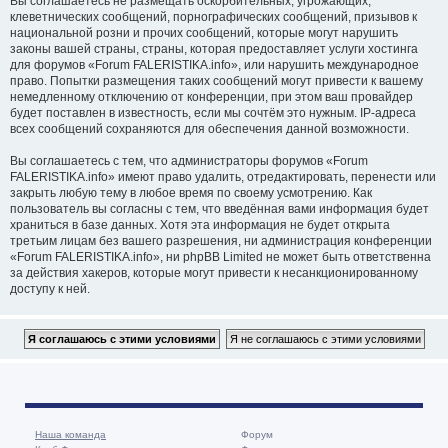
Вы соглашаетесь не размещать оскорбительных, угрожающих,
клеветнических сообщений, порнографических сообщений, призывов к
национальной розни и прочих сообщений, которые могут нарушить
законы вашей страны, страны, которая предоставляет услуги хостинга
для форумов «Forum FALERISTIKA.info», или нарушить международное
право. Попытки размещения таких сообщений могут привести к вашему
немедленному отключению от конференции, при этом ваш провайдер
будет поставлен в известность, если мы сочтём это нужным. IP-адреса
всех сообщений сохраняются для обеспечения данной возможности.
Вы соглашаетесь с тем, что администраторы форумов «Forum
FALERISTIKA.info» имеют право удалить, отредактировать, перенести или
закрыть любую тему в любое время по своему усмотрению. Как
пользователь вы согласны с тем, что введённая вами информация будет
храниться в базе данных. Хотя эта информация не будет открыта
третьим лицам без вашего разрешения, ни администрация конференции
«Forum FALERISTIKA.info», ни phpBB Limited не может быть ответственна
за действия хакеров, которые могут привести к несанкционированному
доступу к ней.
Наша команда
Форум