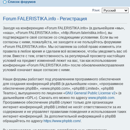
Список форумов
Язык:
Forum FALERISTIKA.info - Регистрация
Заходя на конференцию «Forum FALERISTIKA.info» (в дальнейшем «мы»,
«наш», «Forum FALERISTIKA.info», «http://forum.faleristika.info»), вы
подтверждаете своё согласие со следующими условиями. Если вы не
согласны с ними, пожалуйста, не заходите и не пользуйтесь форумами
«Forum FALERISTIKA.info». Мы оставляем за собой право изменять эти
правила в любое время и сделаем всё возможное, чтобы уведомить вас об
этом. Вместе с тем, ответственность за регулярный просмотр настойщих
условий на предмет изменений лежит на вас, так как использование
конференции «Forum FALERISTIKA.info» после обновления/исправления
условий означает ваше согласие с ними.
Наши форумы работают под управлением программного обеспечения
для создания конференций phpBB (в дальнейшем «они», «программное
обеспечение phpBB», «www.phpbb.com», «phpBB Limited», «phpBB
Teams»), выпущенного по лицензии «
GNU General Public License v2
» (в
дальнейшем «GPL»). Скачать его можно по адресу
www.phpbb.com
.
Программное обеспечение phpBB служит только для организации
интернет-конференций; phpBB Limited не несёт ответственности за их
содержание и не управляет правилами поведения и использования таких
интернет-конференций. За дополнительной информацией о phpBB
обращайтесь по адресу
https://www.phpbb.com/
.