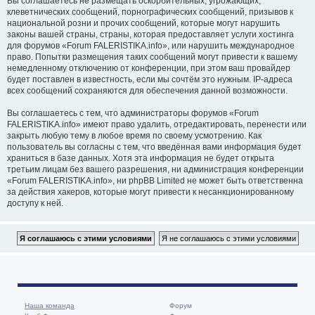
Вы соглашаетесь не размещать оскорбительных, угрожающих,
клеветнических сообщений, порнографических сообщений, призывов к
национальной розни и прочих сообщений, которые могут нарушить
законы вашей страны, страны, которая предоставляет услуги хостинга
для форумов «Forum FALERISTIKA.info», или нарушить международное
право. Попытки размещения таких сообщений могут привести к вашему
немедленному отключению от конференции, при этом ваш провайдер
будет поставлен в известность, если мы сочтём это нужным. IP-адреса
всех сообщений сохраняются для обеспечения данной возможности.
Вы соглашаетесь с тем, что администраторы форумов «Forum
FALERISTIKA.info» имеют право удалить, отредактировать, перенести или
закрыть любую тему в любое время по своему усмотрению. Как
пользователь вы согласны с тем, что введённая вами информация будет
храниться в базе данных. Хотя эта информация не будет открыта
третьим лицам без вашего разрешения, ни администрация конференции
«Forum FALERISTIKA.info», ни phpBB Limited не может быть ответственна
за действия хакеров, которые могут привести к несанкционированному
доступу к ней.
Наша команда
Форум