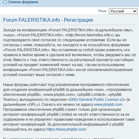
Список форумов
Язык:
Forum FALERISTIKA.info - Регистрация
Заходя на конференцию «Forum FALERISTIKA.info» (в дальнейшем «мы»,
«наш», «Forum FALERISTIKA.info», «http://forum.faleristika.info»), вы
подтверждаете своё согласие со следующими условиями. Если вы не
согласны с ними, пожалуйста, не заходите и не пользуйтесь форумами
«Forum FALERISTIKA.info». Мы оставляем за собой право изменять эти
правила в любое время и сделаем всё возможное, чтобы уведомить вас об
этом. Вместе с тем, ответственность за регулярный просмотр настойщих
условий на предмет изменений лежит на вас, так как использование
конференции «Forum FALERISTIKA.info» после обновления/исправления
условий означает ваше согласие с ними.
Наши форумы работают под управлением программного обеспечения
для создания конференций phpBB (в дальнейшем «они», «программное
обеспечение phpBB», «www.phpbb.com», «phpBB Limited», «phpBB
Teams»), выпущенного по лицензии «
GNU General Public License v2
» (в
дальнейшем «GPL»). Скачать его можно по адресу
www.phpbb.com
.
Программное обеспечение phpBB служит только для организации
интернет-конференций; phpBB Limited не несёт ответственности за их
содержание и не управляет правилами поведения и использования таких
интернет-конференций. За дополнительной информацией о phpBB
обращайтесь по адресу
https://www.phpbb.com/
.