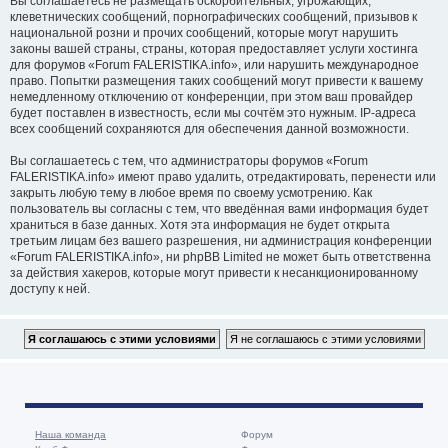
Вы соглашаетесь не размещать оскорбительных, угрожающих,
клеветнических сообщений, порнографических сообщений, призывов к
национальной розни и прочих сообщений, которые могут нарушить
законы вашей страны, страны, которая предоставляет услуги хостинга
для форумов «Forum FALERISTIKA.info», или нарушить международное
право. Попытки размещения таких сообщений могут привести к вашему
немедленному отключению от конференции, при этом ваш провайдер
будет поставлен в известность, если мы сочтём это нужным. IP-адреса
всех сообщений сохраняются для обеспечения данной возможности.
Вы соглашаетесь с тем, что администраторы форумов «Forum
FALERISTIKA.info» имеют право удалить, отредактировать, перенести или
закрыть любую тему в любое время по своему усмотрению. Как
пользователь вы согласны с тем, что введённая вами информация будет
храниться в базе данных. Хотя эта информация не будет открыта
третьим лицам без вашего разрешения, ни администрация конференции
«Forum FALERISTIKA.info», ни phpBB Limited не может быть ответственна
за действия хакеров, которые могут привести к несанкционированному
доступу к ней.
Наша команда
Форум