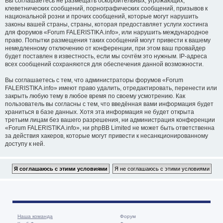
Вы соглашаетесь не размещать оскорбительных, угрожающих,
клеветнических сообщений, порнографических сообщений, призывов к
национальной розни и прочих сообщений, которые могут нарушить
законы вашей страны, страны, которая предоставляет услуги хостинга
для форумов «Forum FALERISTIKA.info», или нарушить международное
право. Попытки размещения таких сообщений могут привести к вашему
немедленному отключению от конференции, при этом ваш провайдер
будет поставлен в известность, если мы сочтём это нужным. IP-адреса
всех сообщений сохраняются для обеспечения данной возможности.
Вы соглашаетесь с тем, что администраторы форумов «Forum
FALERISTIKA.info» имеют право удалить, отредактировать, перенести или
закрыть любую тему в любое время по своему усмотрению. Как
пользователь вы согласны с тем, что введённая вами информация будет
храниться в базе данных. Хотя эта информация не будет открыта
третьим лицам без вашего разрешения, ни администрация конференции
«Forum FALERISTIKA.info», ни phpBB Limited не может быть ответственна
за действия хакеров, которые могут привести к несанкционированному
доступу к ней.
Наша команда
Форум