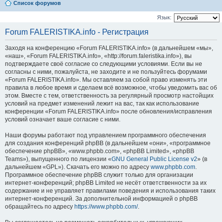
Список форумов
Язык:
Forum FALERISTIKA.info - Регистрация
Заходя на конференцию «Forum FALERISTIKA.info» (в дальнейшем «мы»,
«наш», «Forum FALERISTIKA.info», «http://forum.faleristika.info»), вы
подтверждаете своё согласие со следующими условиями. Если вы не
согласны с ними, пожалуйста, не заходите и не пользуйтесь форумами
«Forum FALERISTIKA.info». Мы оставляем за собой право изменять эти
правила в любое время и сделаем всё возможное, чтобы уведомить вас об
этом. Вместе с тем, ответственность за регулярный просмотр настойщих
условий на предмет изменений лежит на вас, так как использование
конференции «Forum FALERISTIKA.info» после обновления/исправления
условий означает ваше согласие с ними.
Наши форумы работают под управлением программного обеспечения
для создания конференций phpBB (в дальнейшем «они», «программное
обеспечение phpBB», «www.phpbb.com», «phpBB Limited», «phpBB
Teams»), выпущенного по лицензии «
GNU General Public License v2
» (в
дальнейшем «GPL»). Скачать его можно по адресу
www.phpbb.com
.
Программное обеспечение phpBB служит только для организации
интернет-конференций; phpBB Limited не несёт ответственности за их
содержание и не управляет правилами поведения и использования таких
интернет-конференций. За дополнительной информацией о phpBB
обращайтесь по адресу
https://www.phpbb.com/
.