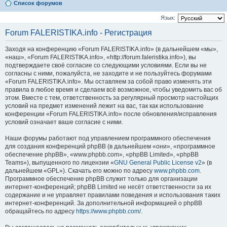
Список форумов
Язык:
Forum FALERISTIKA.info - Регистрация
Заходя на конференцию «Forum FALERISTIKA.info» (в дальнейшем «мы»,
«наш», «Forum FALERISTIKA.info», «http://forum.faleristika.info»), вы
подтверждаете своё согласие со следующими условиями. Если вы не
согласны с ними, пожалуйста, не заходите и не пользуйтесь форумами
«Forum FALERISTIKA.info». Мы оставляем за собой право изменять эти
правила в любое время и сделаем всё возможное, чтобы уведомить вас об
этом. Вместе с тем, ответственность за регулярный просмотр настойщих
условий на предмет изменений лежит на вас, так как использование
конференции «Forum FALERISTIKA.info» после обновления/исправления
условий означает ваше согласие с ними.
Наши форумы работают под управлением программного обеспечения
для создания конференций phpBB (в дальнейшем «они», «программное
обеспечение phpBB», «www.phpbb.com», «phpBB Limited», «phpBB
Teams»), выпущенного по лицензии «
GNU General Public License v2
» (в
дальнейшем «GPL»). Скачать его можно по адресу
www.phpbb.com
.
Программное обеспечение phpBB служит только для организации
интернет-конференций; phpBB Limited не несёт ответственности за их
содержание и не управляет правилами поведения и использования таких
интернет-конференций. За дополнительной информацией о phpBB
обращайтесь по адресу
https://www.phpbb.com/
.