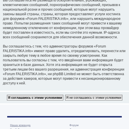
Вы соглашаетесь не размещать оскорбительных, угрожающих,
клеветнических сообщений, порнографических сообщений, призывов к
национальной розни и прочих сообщений, которые могут нарушить
законы вашей страны, страны, которая предоставляет услуги хостинга
для форумов «Forum FALERISTIKA.info», или нарушить международное
право. Попытки размещения таких сообщений могут привести к вашему
немедленному отключению от конференции, при этом ваш провайдер
будет поставлен в известность, если мы сочтём это нужным. IP-адреса
всех сообщений сохраняются для обеспечения данной возможности.
Вы соглашаетесь с тем, что администраторы форумов «Forum
FALERISTIKA.info» имеют право удалить, отредактировать, перенести или
закрыть любую тему в любое время по своему усмотрению. Как
пользователь вы согласны с тем, что введённая вами информация будет
храниться в базе данных. Хотя эта информация не будет открыта
третьим лицам без вашего разрешения, ни администрация конференции
«Forum FALERISTIKA.info», ни phpBB Limited не может быть ответственна
за действия хакеров, которые могут привести к несанкционированному
доступу к ней.
Наша команда
Форум