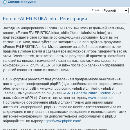
Список форумов
Язык:
Forum FALERISTIKA.info - Регистрация
Заходя на конференцию «Forum FALERISTIKA.info» (в дальнейшем «мы»,
«наш», «Forum FALERISTIKA.info», «http://forum.faleristika.info»), вы
подтверждаете своё согласие со следующими условиями. Если вы не
согласны с ними, пожалуйста, не заходите и не пользуйтесь форумами
«Forum FALERISTIKA.info». Мы оставляем за собой право изменять эти
правила в любое время и сделаем всё возможное, чтобы уведомить вас об
этом. Вместе с тем, ответственность за регулярный просмотр настойщих
условий на предмет изменений лежит на вас, так как использование
конференции «Forum FALERISTIKA.info» после обновления/исправления
условий означает ваше согласие с ними.
Наши форумы работают под управлением программного обеспечения
для создания конференций phpBB (в дальнейшем «они», «программное
обеспечение phpBB», «www.phpbb.com», «phpBB Limited», «phpBB
Teams»), выпущенного по лицензии «
GNU General Public License v2
» (в
дальнейшем «GPL»). Скачать его можно по адресу
www.phpbb.com
.
Программное обеспечение phpBB служит только для организации
интернет-конференций; phpBB Limited не несёт ответственности за их
содержание и не управляет правилами поведения и использования таких
интернет-конференций. За дополнительной информацией о phpBB
обращайтесь по адресу
https://www.phpbb.com/
.