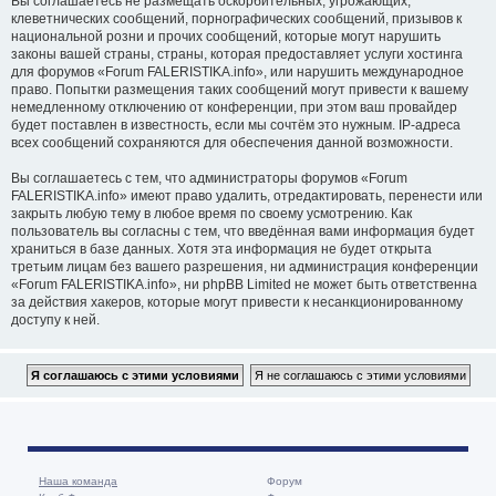
Вы соглашаетесь не размещать оскорбительных, угрожающих,
клеветнических сообщений, порнографических сообщений, призывов к
национальной розни и прочих сообщений, которые могут нарушить
законы вашей страны, страны, которая предоставляет услуги хостинга
для форумов «Forum FALERISTIKA.info», или нарушить международное
право. Попытки размещения таких сообщений могут привести к вашему
немедленному отключению от конференции, при этом ваш провайдер
будет поставлен в известность, если мы сочтём это нужным. IP-адреса
всех сообщений сохраняются для обеспечения данной возможности.
Вы соглашаетесь с тем, что администраторы форумов «Forum
FALERISTIKA.info» имеют право удалить, отредактировать, перенести или
закрыть любую тему в любое время по своему усмотрению. Как
пользователь вы согласны с тем, что введённая вами информация будет
храниться в базе данных. Хотя эта информация не будет открыта
третьим лицам без вашего разрешения, ни администрация конференции
«Forum FALERISTIKA.info», ни phpBB Limited не может быть ответственна
за действия хакеров, которые могут привести к несанкционированному
доступу к ней.
Наша команда
Форум