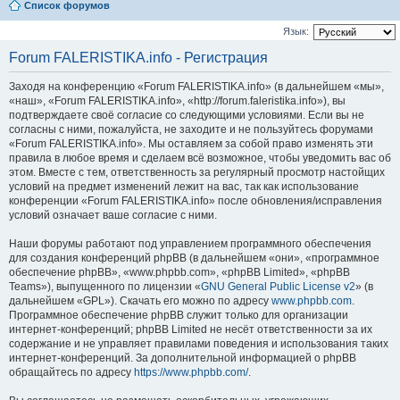
Список форумов
Язык:
Forum FALERISTIKA.info - Регистрация
Заходя на конференцию «Forum FALERISTIKA.info» (в дальнейшем «мы»,
«наш», «Forum FALERISTIKA.info», «http://forum.faleristika.info»), вы
подтверждаете своё согласие со следующими условиями. Если вы не
согласны с ними, пожалуйста, не заходите и не пользуйтесь форумами
«Forum FALERISTIKA.info». Мы оставляем за собой право изменять эти
правила в любое время и сделаем всё возможное, чтобы уведомить вас об
этом. Вместе с тем, ответственность за регулярный просмотр настойщих
условий на предмет изменений лежит на вас, так как использование
конференции «Forum FALERISTIKA.info» после обновления/исправления
условий означает ваше согласие с ними.
Наши форумы работают под управлением программного обеспечения
для создания конференций phpBB (в дальнейшем «они», «программное
обеспечение phpBB», «www.phpbb.com», «phpBB Limited», «phpBB
Teams»), выпущенного по лицензии «
GNU General Public License v2
» (в
дальнейшем «GPL»). Скачать его можно по адресу
www.phpbb.com
.
Программное обеспечение phpBB служит только для организации
интернет-конференций; phpBB Limited не несёт ответственности за их
содержание и не управляет правилами поведения и использования таких
интернет-конференций. За дополнительной информацией о phpBB
обращайтесь по адресу
https://www.phpbb.com/
.