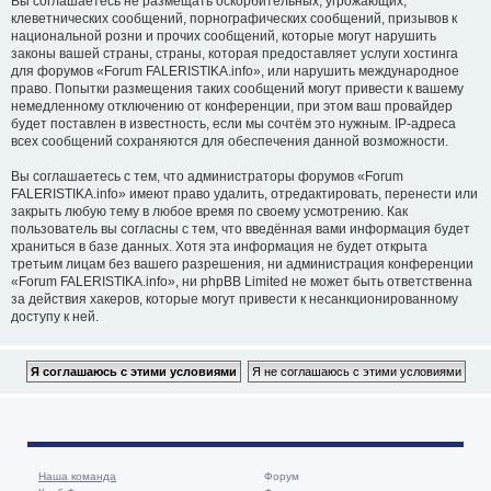
Вы соглашаетесь не размещать оскорбительных, угрожающих,
клеветнических сообщений, порнографических сообщений, призывов к
национальной розни и прочих сообщений, которые могут нарушить
законы вашей страны, страны, которая предоставляет услуги хостинга
для форумов «Forum FALERISTIKA.info», или нарушить международное
право. Попытки размещения таких сообщений могут привести к вашему
немедленному отключению от конференции, при этом ваш провайдер
будет поставлен в известность, если мы сочтём это нужным. IP-адреса
всех сообщений сохраняются для обеспечения данной возможности.
Вы соглашаетесь с тем, что администраторы форумов «Forum
FALERISTIKA.info» имеют право удалить, отредактировать, перенести или
закрыть любую тему в любое время по своему усмотрению. Как
пользователь вы согласны с тем, что введённая вами информация будет
храниться в базе данных. Хотя эта информация не будет открыта
третьим лицам без вашего разрешения, ни администрация конференции
«Forum FALERISTIKA.info», ни phpBB Limited не может быть ответственна
за действия хакеров, которые могут привести к несанкционированному
доступу к ней.
Наша команда
Форум