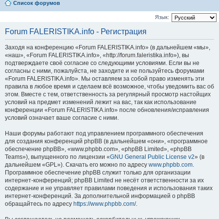
Список форумов
Язык:
Forum FALERISTIKA.info - Регистрация
Заходя на конференцию «Forum FALERISTIKA.info» (в дальнейшем «мы»,
«наш», «Forum FALERISTIKA.info», «http://forum.faleristika.info»), вы
подтверждаете своё согласие со следующими условиями. Если вы не
согласны с ними, пожалуйста, не заходите и не пользуйтесь форумами
«Forum FALERISTIKA.info». Мы оставляем за собой право изменять эти
правила в любое время и сделаем всё возможное, чтобы уведомить вас об
этом. Вместе с тем, ответственность за регулярный просмотр настойщих
условий на предмет изменений лежит на вас, так как использование
конференции «Forum FALERISTIKA.info» после обновления/исправления
условий означает ваше согласие с ними.
Наши форумы работают под управлением программного обеспечения
для создания конференций phpBB (в дальнейшем «они», «программное
обеспечение phpBB», «www.phpbb.com», «phpBB Limited», «phpBB
Teams»), выпущенного по лицензии «
GNU General Public License v2
» (в
дальнейшем «GPL»). Скачать его можно по адресу
www.phpbb.com
.
Программное обеспечение phpBB служит только для организации
интернет-конференций; phpBB Limited не несёт ответственности за их
содержание и не управляет правилами поведения и использования таких
интернет-конференций. За дополнительной информацией о phpBB
обращайтесь по адресу
https://www.phpbb.com/
.