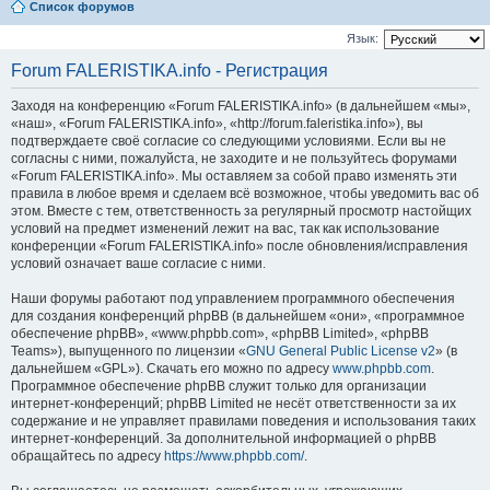
Список форумов
Язык:
Forum FALERISTIKA.info - Регистрация
Заходя на конференцию «Forum FALERISTIKA.info» (в дальнейшем «мы»,
«наш», «Forum FALERISTIKA.info», «http://forum.faleristika.info»), вы
подтверждаете своё согласие со следующими условиями. Если вы не
согласны с ними, пожалуйста, не заходите и не пользуйтесь форумами
«Forum FALERISTIKA.info». Мы оставляем за собой право изменять эти
правила в любое время и сделаем всё возможное, чтобы уведомить вас об
этом. Вместе с тем, ответственность за регулярный просмотр настойщих
условий на предмет изменений лежит на вас, так как использование
конференции «Forum FALERISTIKA.info» после обновления/исправления
условий означает ваше согласие с ними.
Наши форумы работают под управлением программного обеспечения
для создания конференций phpBB (в дальнейшем «они», «программное
обеспечение phpBB», «www.phpbb.com», «phpBB Limited», «phpBB
Teams»), выпущенного по лицензии «
GNU General Public License v2
» (в
дальнейшем «GPL»). Скачать его можно по адресу
www.phpbb.com
.
Программное обеспечение phpBB служит только для организации
интернет-конференций; phpBB Limited не несёт ответственности за их
содержание и не управляет правилами поведения и использования таких
интернет-конференций. За дополнительной информацией о phpBB
обращайтесь по адресу
https://www.phpbb.com/
.