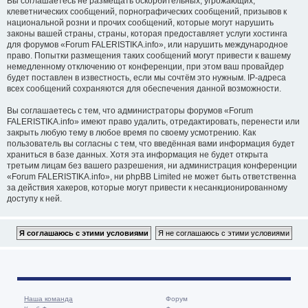
Вы соглашаетесь не размещать оскорбительных, угрожающих,
клеветнических сообщений, порнографических сообщений, призывов к
национальной розни и прочих сообщений, которые могут нарушить
законы вашей страны, страны, которая предоставляет услуги хостинга
для форумов «Forum FALERISTIKA.info», или нарушить международное
право. Попытки размещения таких сообщений могут привести к вашему
немедленному отключению от конференции, при этом ваш провайдер
будет поставлен в известность, если мы сочтём это нужным. IP-адреса
всех сообщений сохраняются для обеспечения данной возможности.
Вы соглашаетесь с тем, что администраторы форумов «Forum
FALERISTIKA.info» имеют право удалить, отредактировать, перенести или
закрыть любую тему в любое время по своему усмотрению. Как
пользователь вы согласны с тем, что введённая вами информация будет
храниться в базе данных. Хотя эта информация не будет открыта
третьим лицам без вашего разрешения, ни администрация конференции
«Forum FALERISTIKA.info», ни phpBB Limited не может быть ответственна
за действия хакеров, которые могут привести к несанкционированному
доступу к ней.
Наша команда
Форум