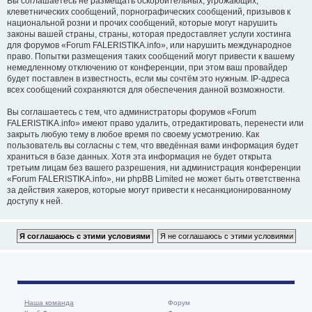
Вы соглашаетесь не размещать оскорбительных, угрожающих,
клеветнических сообщений, порнографических сообщений, призывов к
национальной розни и прочих сообщений, которые могут нарушить
законы вашей страны, страны, которая предоставляет услуги хостинга
для форумов «Forum FALERISTIKA.info», или нарушить международное
право. Попытки размещения таких сообщений могут привести к вашему
немедленному отключению от конференции, при этом ваш провайдер
будет поставлен в известность, если мы сочтём это нужным. IP-адреса
всех сообщений сохраняются для обеспечения данной возможности.
Вы соглашаетесь с тем, что администраторы форумов «Forum
FALERISTIKA.info» имеют право удалить, отредактировать, перенести или
закрыть любую тему в любое время по своему усмотрению. Как
пользователь вы согласны с тем, что введённая вами информация будет
храниться в базе данных. Хотя эта информация не будет открыта
третьим лицам без вашего разрешения, ни администрация конференции
«Forum FALERISTIKA.info», ни phpBB Limited не может быть ответственна
за действия хакеров, которые могут привести к несанкционированному
доступу к ней.
Наша команда
Форум