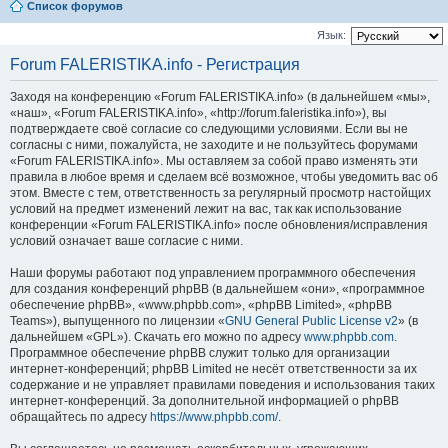
Список форумов
Язык:
Forum FALERISTIKA.info - Регистрация
Заходя на конференцию «Forum FALERISTIKA.info» (в дальнейшем «мы»,
«наш», «Forum FALERISTIKA.info», «http://forum.faleristika.info»), вы
подтверждаете своё согласие со следующими условиями. Если вы не
согласны с ними, пожалуйста, не заходите и не пользуйтесь форумами
«Forum FALERISTIKA.info». Мы оставляем за собой право изменять эти
правила в любое время и сделаем всё возможное, чтобы уведомить вас об
этом. Вместе с тем, ответственность за регулярный просмотр настойщих
условий на предмет изменений лежит на вас, так как использование
конференции «Forum FALERISTIKA.info» после обновления/исправления
условий означает ваше согласие с ними.
Наши форумы работают под управлением программного обеспечения
для создания конференций phpBB (в дальнейшем «они», «программное
обеспечение phpBB», «www.phpbb.com», «phpBB Limited», «phpBB
Teams»), выпущенного по лицензии «
GNU General Public License v2
» (в
дальнейшем «GPL»). Скачать его можно по адресу
www.phpbb.com
.
Программное обеспечение phpBB служит только для организации
интернет-конференций; phpBB Limited не несёт ответственности за их
содержание и не управляет правилами поведения и использования таких
интернет-конференций. За дополнительной информацией о phpBB
обращайтесь по адресу
https://www.phpbb.com/
.