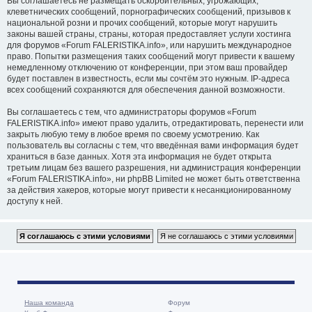
Вы соглашаетесь не размещать оскорбительных, угрожающих,
клеветнических сообщений, порнографических сообщений, призывов к
национальной розни и прочих сообщений, которые могут нарушить
законы вашей страны, страны, которая предоставляет услуги хостинга
для форумов «Forum FALERISTIKA.info», или нарушить международное
право. Попытки размещения таких сообщений могут привести к вашему
немедленному отключению от конференции, при этом ваш провайдер
будет поставлен в известность, если мы сочтём это нужным. IP-адреса
всех сообщений сохраняются для обеспечения данной возможности.
Вы соглашаетесь с тем, что администраторы форумов «Forum
FALERISTIKA.info» имеют право удалить, отредактировать, перенести или
закрыть любую тему в любое время по своему усмотрению. Как
пользователь вы согласны с тем, что введённая вами информация будет
храниться в базе данных. Хотя эта информация не будет открыта
третьим лицам без вашего разрешения, ни администрация конференции
«Forum FALERISTIKA.info», ни phpBB Limited не может быть ответственна
за действия хакеров, которые могут привести к несанкционированному
доступу к ней.
Наша команда
Форум