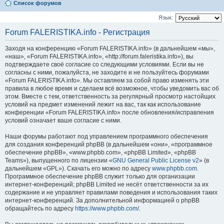
Список форумов
Язык:
Forum FALERISTIKA.info - Регистрация
Заходя на конференцию «Forum FALERISTIKA.info» (в дальнейшем «мы»,
«наш», «Forum FALERISTIKA.info», «http://forum.faleristika.info»), вы
подтверждаете своё согласие со следующими условиями. Если вы не
согласны с ними, пожалуйста, не заходите и не пользуйтесь форумами
«Forum FALERISTIKA.info». Мы оставляем за собой право изменять эти
правила в любое время и сделаем всё возможное, чтобы уведомить вас об
этом. Вместе с тем, ответственность за регулярный просмотр настойщих
условий на предмет изменений лежит на вас, так как использование
конференции «Forum FALERISTIKA.info» после обновления/исправления
условий означает ваше согласие с ними.
Наши форумы работают под управлением программного обеспечения
для создания конференций phpBB (в дальнейшем «они», «программное
обеспечение phpBB», «www.phpbb.com», «phpBB Limited», «phpBB
Teams»), выпущенного по лицензии «
GNU General Public License v2
» (в
дальнейшем «GPL»). Скачать его можно по адресу
www.phpbb.com
.
Программное обеспечение phpBB служит только для организации
интернет-конференций; phpBB Limited не несёт ответственности за их
содержание и не управляет правилами поведения и использования таких
интернет-конференций. За дополнительной информацией о phpBB
обращайтесь по адресу
https://www.phpbb.com/
.