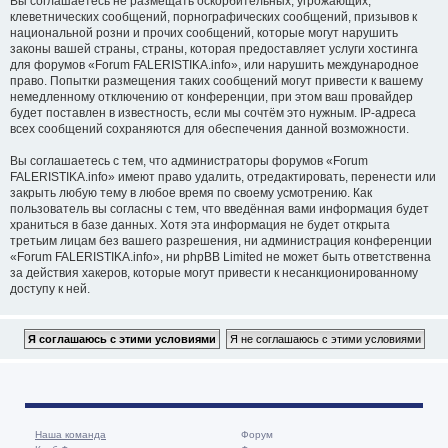
Вы соглашаетесь не размещать оскорбительных, угрожающих,
клеветнических сообщений, порнографических сообщений, призывов к
национальной розни и прочих сообщений, которые могут нарушить
законы вашей страны, страны, которая предоставляет услуги хостинга
для форумов «Forum FALERISTIKA.info», или нарушить международное
право. Попытки размещения таких сообщений могут привести к вашему
немедленному отключению от конференции, при этом ваш провайдер
будет поставлен в известность, если мы сочтём это нужным. IP-адреса
всех сообщений сохраняются для обеспечения данной возможности.
Вы соглашаетесь с тем, что администраторы форумов «Forum
FALERISTIKA.info» имеют право удалить, отредактировать, перенести или
закрыть любую тему в любое время по своему усмотрению. Как
пользователь вы согласны с тем, что введённая вами информация будет
храниться в базе данных. Хотя эта информация не будет открыта
третьим лицам без вашего разрешения, ни администрация конференции
«Forum FALERISTIKA.info», ни phpBB Limited не может быть ответственна
за действия хакеров, которые могут привести к несанкционированному
доступу к ней.
Наша команда
Форум