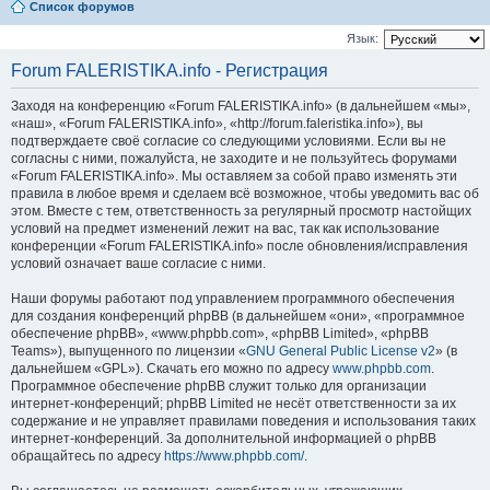
Список форумов
Язык:
Forum FALERISTIKA.info - Регистрация
Заходя на конференцию «Forum FALERISTIKA.info» (в дальнейшем «мы»,
«наш», «Forum FALERISTIKA.info», «http://forum.faleristika.info»), вы
подтверждаете своё согласие со следующими условиями. Если вы не
согласны с ними, пожалуйста, не заходите и не пользуйтесь форумами
«Forum FALERISTIKA.info». Мы оставляем за собой право изменять эти
правила в любое время и сделаем всё возможное, чтобы уведомить вас об
этом. Вместе с тем, ответственность за регулярный просмотр настойщих
условий на предмет изменений лежит на вас, так как использование
конференции «Forum FALERISTIKA.info» после обновления/исправления
условий означает ваше согласие с ними.
Наши форумы работают под управлением программного обеспечения
для создания конференций phpBB (в дальнейшем «они», «программное
обеспечение phpBB», «www.phpbb.com», «phpBB Limited», «phpBB
Teams»), выпущенного по лицензии «
GNU General Public License v2
» (в
дальнейшем «GPL»). Скачать его можно по адресу
www.phpbb.com
.
Программное обеспечение phpBB служит только для организации
интернет-конференций; phpBB Limited не несёт ответственности за их
содержание и не управляет правилами поведения и использования таких
интернет-конференций. За дополнительной информацией о phpBB
обращайтесь по адресу
https://www.phpbb.com/
.