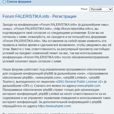
Список форумов
Язык:
Forum FALERISTIKA.info - Регистрация
Заходя на конференцию «Forum FALERISTIKA.info» (в дальнейшем «мы»,
«наш», «Forum FALERISTIKA.info», «http://forum.faleristika.info»), вы
подтверждаете своё согласие со следующими условиями. Если вы не
согласны с ними, пожалуйста, не заходите и не пользуйтесь форумами
«Forum FALERISTIKA.info». Мы оставляем за собой право изменять эти
правила в любое время и сделаем всё возможное, чтобы уведомить вас об
этом. Вместе с тем, ответственность за регулярный просмотр настойщих
условий на предмет изменений лежит на вас, так как использование
конференции «Forum FALERISTIKA.info» после обновления/исправления
условий означает ваше согласие с ними.
Наши форумы работают под управлением программного обеспечения
для создания конференций phpBB (в дальнейшем «они», «программное
обеспечение phpBB», «www.phpbb.com», «phpBB Limited», «phpBB
Teams»), выпущенного по лицензии «
GNU General Public License v2
» (в
дальнейшем «GPL»). Скачать его можно по адресу
www.phpbb.com
.
Программное обеспечение phpBB служит только для организации
интернет-конференций; phpBB Limited не несёт ответственности за их
содержание и не управляет правилами поведения и использования таких
интернет-конференций. За дополнительной информацией о phpBB
обращайтесь по адресу
https://www.phpbb.com/
.