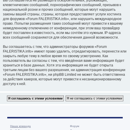
Вы соглашаетесь не размещать оскорбительных, угрожающих,
клеветнических сообщений, порнографических сообщений, призывов к
национальной розни и прочих сообщений, которые могут нарушить
законы вашей страны, страны, которая предоставляет услуги хостинга
для форумов «Forum FALERISTIKA.info», или нарушить международное
право. Попытки размещения таких сообщений могут привести к вашему
немедленному отключению от конференции, при этом ваш провайдер
будет поставлен в известность, если мы сочтём это нужным. IP-адреса
всех сообщений сохраняются для обеспечения данной возможности.
Вы соглашаетесь с тем, что администраторы форумов «Forum
FALERISTIKA.info» имеют право удалить, отредактировать, перенести или
закрыть любую тему в любое время по своему усмотрению. Как
пользователь вы согласны с тем, что введённая вами информация будет
храниться в базе данных. Хотя эта информация не будет открыта
третьим лицам без вашего разрешения, ни администрация конференции
«Forum FALERISTIKA.info», ни phpBB Limited не может быть ответственна
за действия хакеров, которые могут привести к несанкционированному
доступу к ней.
Наша команда
Форум