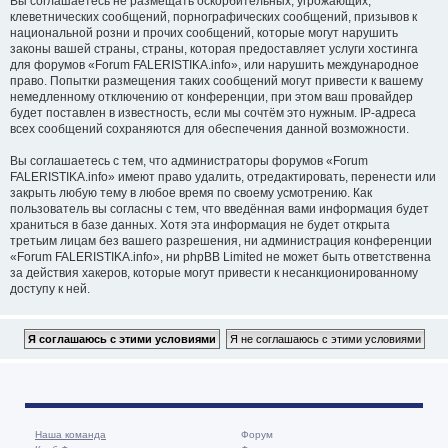
Вы соглашаетесь не размещать оскорбительных, угрожающих,
клеветнических сообщений, порнографических сообщений, призывов к
национальной розни и прочих сообщений, которые могут нарушить
законы вашей страны, страны, которая предоставляет услуги хостинга
для форумов «Forum FALERISTIKA.info», или нарушить международное
право. Попытки размещения таких сообщений могут привести к вашему
немедленному отключению от конференции, при этом ваш провайдер
будет поставлен в известность, если мы сочтём это нужным. IP-адреса
всех сообщений сохраняются для обеспечения данной возможности.
Вы соглашаетесь с тем, что администраторы форумов «Forum
FALERISTIKA.info» имеют право удалить, отредактировать, перенести или
закрыть любую тему в любое время по своему усмотрению. Как
пользователь вы согласны с тем, что введённая вами информация будет
храниться в базе данных. Хотя эта информация не будет открыта
третьим лицам без вашего разрешения, ни администрация конференции
«Forum FALERISTIKA.info», ни phpBB Limited не может быть ответственна
за действия хакеров, которые могут привести к несанкционированному
доступу к ней.
Наша команда
Форум