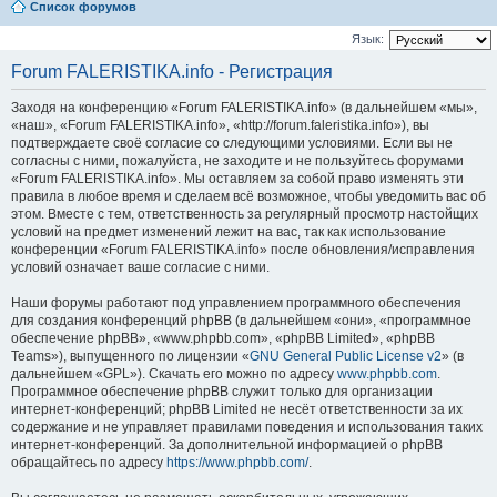
Список форумов
Язык:
Forum FALERISTIKA.info - Регистрация
Заходя на конференцию «Forum FALERISTIKA.info» (в дальнейшем «мы»,
«наш», «Forum FALERISTIKA.info», «http://forum.faleristika.info»), вы
подтверждаете своё согласие со следующими условиями. Если вы не
согласны с ними, пожалуйста, не заходите и не пользуйтесь форумами
«Forum FALERISTIKA.info». Мы оставляем за собой право изменять эти
правила в любое время и сделаем всё возможное, чтобы уведомить вас об
этом. Вместе с тем, ответственность за регулярный просмотр настойщих
условий на предмет изменений лежит на вас, так как использование
конференции «Forum FALERISTIKA.info» после обновления/исправления
условий означает ваше согласие с ними.
Наши форумы работают под управлением программного обеспечения
для создания конференций phpBB (в дальнейшем «они», «программное
обеспечение phpBB», «www.phpbb.com», «phpBB Limited», «phpBB
Teams»), выпущенного по лицензии «
GNU General Public License v2
» (в
дальнейшем «GPL»). Скачать его можно по адресу
www.phpbb.com
.
Программное обеспечение phpBB служит только для организации
интернет-конференций; phpBB Limited не несёт ответственности за их
содержание и не управляет правилами поведения и использования таких
интернет-конференций. За дополнительной информацией о phpBB
обращайтесь по адресу
https://www.phpbb.com/
.