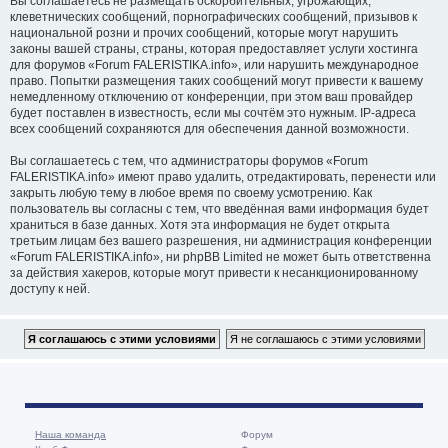
Вы соглашаетесь не размещать оскорбительных, угрожающих,
клеветнических сообщений, порнографических сообщений, призывов к
национальной розни и прочих сообщений, которые могут нарушить
законы вашей страны, страны, которая предоставляет услуги хостинга
для форумов «Forum FALERISTIKA.info», или нарушить международное
право. Попытки размещения таких сообщений могут привести к вашему
немедленному отключению от конференции, при этом ваш провайдер
будет поставлен в известность, если мы сочтём это нужным. IP-адреса
всех сообщений сохраняются для обеспечения данной возможности.
Вы соглашаетесь с тем, что администраторы форумов «Forum
FALERISTIKA.info» имеют право удалить, отредактировать, перенести или
закрыть любую тему в любое время по своему усмотрению. Как
пользователь вы согласны с тем, что введённая вами информация будет
храниться в базе данных. Хотя эта информация не будет открыта
третьим лицам без вашего разрешения, ни администрация конференции
«Forum FALERISTIKA.info», ни phpBB Limited не может быть ответственна
за действия хакеров, которые могут привести к несанкционированному
доступу к ней.
Наша команда
Форум