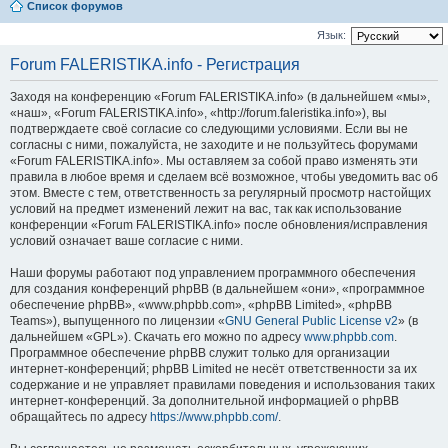
Список форумов
Язык:
Forum FALERISTIKA.info - Регистрация
Заходя на конференцию «Forum FALERISTIKA.info» (в дальнейшем «мы»,
«наш», «Forum FALERISTIKA.info», «http://forum.faleristika.info»), вы
подтверждаете своё согласие со следующими условиями. Если вы не
согласны с ними, пожалуйста, не заходите и не пользуйтесь форумами
«Forum FALERISTIKA.info». Мы оставляем за собой право изменять эти
правила в любое время и сделаем всё возможное, чтобы уведомить вас об
этом. Вместе с тем, ответственность за регулярный просмотр настойщих
условий на предмет изменений лежит на вас, так как использование
конференции «Forum FALERISTIKA.info» после обновления/исправления
условий означает ваше согласие с ними.
Наши форумы работают под управлением программного обеспечения
для создания конференций phpBB (в дальнейшем «они», «программное
обеспечение phpBB», «www.phpbb.com», «phpBB Limited», «phpBB
Teams»), выпущенного по лицензии «
GNU General Public License v2
» (в
дальнейшем «GPL»). Скачать его можно по адресу
www.phpbb.com
.
Программное обеспечение phpBB служит только для организации
интернет-конференций; phpBB Limited не несёт ответственности за их
содержание и не управляет правилами поведения и использования таких
интернет-конференций. За дополнительной информацией о phpBB
обращайтесь по адресу
https://www.phpbb.com/
.