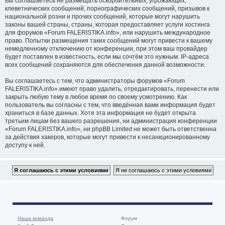
Вы соглашаетесь не размещать оскорбительных, угрожающих,
клеветнических сообщений, порнографических сообщений, призывов к
национальной розни и прочих сообщений, которые могут нарушить
законы вашей страны, страны, которая предоставляет услуги хостинга
для форумов «Forum FALERISTIKA.info», или нарушить международное
право. Попытки размещения таких сообщений могут привести к вашему
немедленному отключению от конференции, при этом ваш провайдер
будет поставлен в известность, если мы сочтём это нужным. IP-адреса
всех сообщений сохраняются для обеспечения данной возможности.
Вы соглашаетесь с тем, что администраторы форумов «Forum
FALERISTIKA.info» имеют право удалить, отредактировать, перенести или
закрыть любую тему в любое время по своему усмотрению. Как
пользователь вы согласны с тем, что введённая вами информация будет
храниться в базе данных. Хотя эта информация не будет открыта
третьим лицам без вашего разрешения, ни администрация конференции
«Forum FALERISTIKA.info», ни phpBB Limited не может быть ответственна
за действия хакеров, которые могут привести к несанкционированному
доступу к ней.
Наша команда
Форум