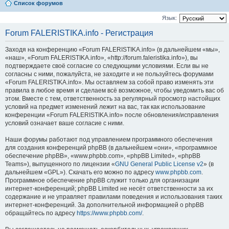
Список форумов
Язык:
Forum FALERISTIKA.info - Регистрация
Заходя на конференцию «Forum FALERISTIKA.info» (в дальнейшем «мы»,
«наш», «Forum FALERISTIKA.info», «http://forum.faleristika.info»), вы
подтверждаете своё согласие со следующими условиями. Если вы не
согласны с ними, пожалуйста, не заходите и не пользуйтесь форумами
«Forum FALERISTIKA.info». Мы оставляем за собой право изменять эти
правила в любое время и сделаем всё возможное, чтобы уведомить вас об
этом. Вместе с тем, ответственность за регулярный просмотр настойщих
условий на предмет изменений лежит на вас, так как использование
конференции «Forum FALERISTIKA.info» после обновления/исправления
условий означает ваше согласие с ними.
Наши форумы работают под управлением программного обеспечения
для создания конференций phpBB (в дальнейшем «они», «программное
обеспечение phpBB», «www.phpbb.com», «phpBB Limited», «phpBB
Teams»), выпущенного по лицензии «
GNU General Public License v2
» (в
дальнейшем «GPL»). Скачать его можно по адресу
www.phpbb.com
.
Программное обеспечение phpBB служит только для организации
интернет-конференций; phpBB Limited не несёт ответственности за их
содержание и не управляет правилами поведения и использования таких
интернет-конференций. За дополнительной информацией о phpBB
обращайтесь по адресу
https://www.phpbb.com/
.