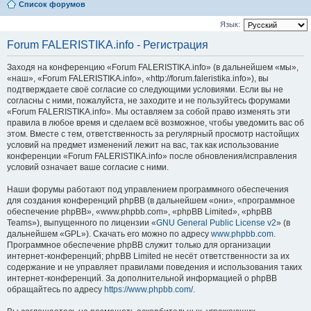
Список форумов
Язык:
Forum FALERISTIKA.info - Регистрация
Заходя на конференцию «Forum FALERISTIKA.info» (в дальнейшем «мы»,
«наш», «Forum FALERISTIKA.info», «http://forum.faleristika.info»), вы
подтверждаете своё согласие со следующими условиями. Если вы не
согласны с ними, пожалуйста, не заходите и не пользуйтесь форумами
«Forum FALERISTIKA.info». Мы оставляем за собой право изменять эти
правила в любое время и сделаем всё возможное, чтобы уведомить вас об
этом. Вместе с тем, ответственность за регулярный просмотр настойщих
условий на предмет изменений лежит на вас, так как использование
конференции «Forum FALERISTIKA.info» после обновления/исправления
условий означает ваше согласие с ними.
Наши форумы работают под управлением программного обеспечения
для создания конференций phpBB (в дальнейшем «они», «программное
обеспечение phpBB», «www.phpbb.com», «phpBB Limited», «phpBB
Teams»), выпущенного по лицензии «
GNU General Public License v2
» (в
дальнейшем «GPL»). Скачать его можно по адресу
www.phpbb.com
.
Программное обеспечение phpBB служит только для организации
интернет-конференций; phpBB Limited не несёт ответственности за их
содержание и не управляет правилами поведения и использования таких
интернет-конференций. За дополнительной информацией о phpBB
обращайтесь по адресу
https://www.phpbb.com/
.