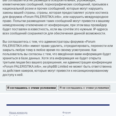
Вы соглашаетесь не размещать оскорбительных, угрожающих,
клеветнических сообщений, порнографических сообщений, призывов к
национальной розни и прочих сообщений, которые могут нарушить
законы вашей страны, страны, которая предоставляет услуги хостинга
для форумов «Forum FALERISTIKA.info», или нарушить международное
право. Попытки размещения таких сообщений могут привести к вашему
немедленному отключению от конференции, при этом ваш провайдер
будет поставлен в известность, если мы сочтём это нужным. IP-адреса
всех сообщений сохраняются для обеспечения данной возможности.
Вы соглашаетесь с тем, что администраторы форумов «Forum
FALERISTIKA.info» имеют право удалить, отредактировать, перенести или
закрыть любую тему в любое время по своему усмотрению. Как
пользователь вы согласны с тем, что введённая вами информация будет
храниться в базе данных. Хотя эта информация не будет открыта
третьим лицам без вашего разрешения, ни администрация конференции
«Forum FALERISTIKA.info», ни phpBB Limited не может быть ответственна
за действия хакеров, которые могут привести к несанкционированному
доступу к ней.
Наша команда
Форум