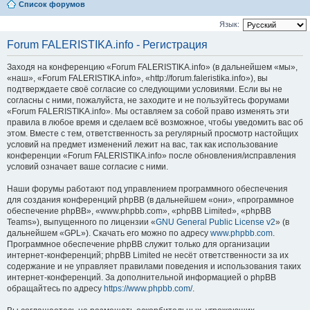
Список форумов
Язык:
Forum FALERISTIKA.info - Регистрация
Заходя на конференцию «Forum FALERISTIKA.info» (в дальнейшем «мы»,
«наш», «Forum FALERISTIKA.info», «http://forum.faleristika.info»), вы
подтверждаете своё согласие со следующими условиями. Если вы не
согласны с ними, пожалуйста, не заходите и не пользуйтесь форумами
«Forum FALERISTIKA.info». Мы оставляем за собой право изменять эти
правила в любое время и сделаем всё возможное, чтобы уведомить вас об
этом. Вместе с тем, ответственность за регулярный просмотр настойщих
условий на предмет изменений лежит на вас, так как использование
конференции «Forum FALERISTIKA.info» после обновления/исправления
условий означает ваше согласие с ними.
Наши форумы работают под управлением программного обеспечения
для создания конференций phpBB (в дальнейшем «они», «программное
обеспечение phpBB», «www.phpbb.com», «phpBB Limited», «phpBB
Teams»), выпущенного по лицензии «
GNU General Public License v2
» (в
дальнейшем «GPL»). Скачать его можно по адресу
www.phpbb.com
.
Программное обеспечение phpBB служит только для организации
интернет-конференций; phpBB Limited не несёт ответственности за их
содержание и не управляет правилами поведения и использования таких
интернет-конференций. За дополнительной информацией о phpBB
обращайтесь по адресу
https://www.phpbb.com/
.