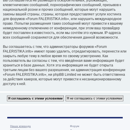
Вы соглашаетесь не размещать оскорбительных, угрожающих,
клеветнических сообщений, порнографических сообщений, призывов к
национальной розни и прочих сообщений, которые могут нарушить
законы вашей страны, страны, которая предоставляет услуги хостинга
для форумов «Forum FALERISTIKA.info», или нарушить международное
право. Попытки размещения таких сообщений могут привести к вашему
немедленному отключению от конференции, при этом ваш провайдер
будет поставлен в известность, если мы сочтём это нужным. IP-адреса
всех сообщений сохраняются для обеспечения данной возможности.
Вы соглашаетесь с тем, что администраторы форумов «Forum
FALERISTIKA.info» имеют право удалить, отредактировать, перенести или
закрыть любую тему в любое время по своему усмотрению. Как
пользователь вы согласны с тем, что введённая вами информация будет
храниться в базе данных. Хотя эта информация не будет открыта
третьим лицам без вашего разрешения, ни администрация конференции
«Forum FALERISTIKA.info», ни phpBB Limited не может быть ответственна
за действия хакеров, которые могут привести к несанкционированному
доступу к ней.
Наша команда
Форум