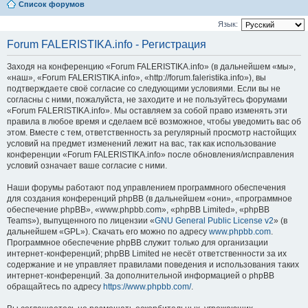
Список форумов
Язык:
Forum FALERISTIKA.info - Регистрация
Заходя на конференцию «Forum FALERISTIKA.info» (в дальнейшем «мы»,
«наш», «Forum FALERISTIKA.info», «http://forum.faleristika.info»), вы
подтверждаете своё согласие со следующими условиями. Если вы не
согласны с ними, пожалуйста, не заходите и не пользуйтесь форумами
«Forum FALERISTIKA.info». Мы оставляем за собой право изменять эти
правила в любое время и сделаем всё возможное, чтобы уведомить вас об
этом. Вместе с тем, ответственность за регулярный просмотр настойщих
условий на предмет изменений лежит на вас, так как использование
конференции «Forum FALERISTIKA.info» после обновления/исправления
условий означает ваше согласие с ними.
Наши форумы работают под управлением программного обеспечения
для создания конференций phpBB (в дальнейшем «они», «программное
обеспечение phpBB», «www.phpbb.com», «phpBB Limited», «phpBB
Teams»), выпущенного по лицензии «
GNU General Public License v2
» (в
дальнейшем «GPL»). Скачать его можно по адресу
www.phpbb.com
.
Программное обеспечение phpBB служит только для организации
интернет-конференций; phpBB Limited не несёт ответственности за их
содержание и не управляет правилами поведения и использования таких
интернет-конференций. За дополнительной информацией о phpBB
обращайтесь по адресу
https://www.phpbb.com/
.