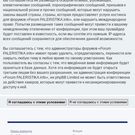
Вы соглашаетесь не размещать оскорбительных, угрожающих,
клеветнических сообщений, порнографических сообщений, призывов к
национальной розни и прочих сообщений, которые могут нарушить
законы вашей страны, страны, которая предоставляет услуги хостинга
для форумов «Forum FALERISTIKA.info», или нарушить международное
право. Попытки размещения таких сообщений могут привести к вашему
немедленному отключению от конференции, при этом ваш провайдер
будет поставлен в известность, если мы сочтём это нужным. IP-адреса
всех сообщений сохраняются для обеспечения данной возможности.
Вы соглашаетесь с тем, что администраторы форумов «Forum
FALERISTIKA.info» имеют право удалить, отредактировать, перенести или
закрыть любую тему в любое время по своему усмотрению. Как
пользователь вы согласны с тем, что введённая вами информация будет
храниться в базе данных. Хотя эта информация не будет открыта
третьим лицам без вашего разрешения, ни администрация конференции
«Forum FALERISTIKA.info», ни phpBB Limited не может быть ответственна
за действия хакеров, которые могут привести к несанкционированному
доступу к ней.
Наша команда
Форум