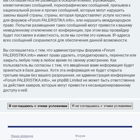
Вы соглашаетесь не размещать оскорбительных, угрожающих,
клеветнических сообщений, порнографических сообщений, призывов к
национальной розни и прочих сообщений, которые могут нарушить
законы вашей страны, страны, которая предоставляет услуги хостинга
для форумов «Forum FALERISTIKA.info», или нарушить международное
право. Попытки размещения таких сообщений могут привести к вашему
немедленному отключению от конференции, при этом ваш провайдер
будет поставлен в известность, если мы сочтём это нужным. IP-адреса
всех сообщений сохраняются для обеспечения данной возможности.
Вы соглашаетесь с тем, что администраторы форумов «Forum
FALERISTIKA.info» имеют право удалить, отредактировать, перенести или
закрыть любую тему в любое время по своему усмотрению. Как
пользователь вы согласны с тем, что введённая вами информация будет
храниться в базе данных. Хотя эта информация не будет открыта
третьим лицам без вашего разрешения, ни администрация конференции
«Forum FALERISTIKA.info», ни phpBB Limited не может быть ответственна
за действия хакеров, которые могут привести к несанкционированному
доступу к ней.
Наша команда
Форум