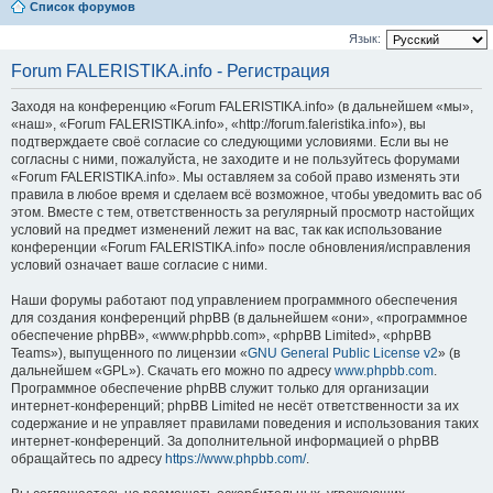
Список форумов
Язык:
Forum FALERISTIKA.info - Регистрация
Заходя на конференцию «Forum FALERISTIKA.info» (в дальнейшем «мы»,
«наш», «Forum FALERISTIKA.info», «http://forum.faleristika.info»), вы
подтверждаете своё согласие со следующими условиями. Если вы не
согласны с ними, пожалуйста, не заходите и не пользуйтесь форумами
«Forum FALERISTIKA.info». Мы оставляем за собой право изменять эти
правила в любое время и сделаем всё возможное, чтобы уведомить вас об
этом. Вместе с тем, ответственность за регулярный просмотр настойщих
условий на предмет изменений лежит на вас, так как использование
конференции «Forum FALERISTIKA.info» после обновления/исправления
условий означает ваше согласие с ними.
Наши форумы работают под управлением программного обеспечения
для создания конференций phpBB (в дальнейшем «они», «программное
обеспечение phpBB», «www.phpbb.com», «phpBB Limited», «phpBB
Teams»), выпущенного по лицензии «
GNU General Public License v2
» (в
дальнейшем «GPL»). Скачать его можно по адресу
www.phpbb.com
.
Программное обеспечение phpBB служит только для организации
интернет-конференций; phpBB Limited не несёт ответственности за их
содержание и не управляет правилами поведения и использования таких
интернет-конференций. За дополнительной информацией о phpBB
обращайтесь по адресу
https://www.phpbb.com/
.