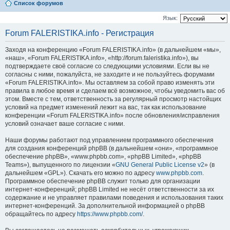
Список форумов
Язык:
Forum FALERISTIKA.info - Регистрация
Заходя на конференцию «Forum FALERISTIKA.info» (в дальнейшем «мы»,
«наш», «Forum FALERISTIKA.info», «http://forum.faleristika.info»), вы
подтверждаете своё согласие со следующими условиями. Если вы не
согласны с ними, пожалуйста, не заходите и не пользуйтесь форумами
«Forum FALERISTIKA.info». Мы оставляем за собой право изменять эти
правила в любое время и сделаем всё возможное, чтобы уведомить вас об
этом. Вместе с тем, ответственность за регулярный просмотр настойщих
условий на предмет изменений лежит на вас, так как использование
конференции «Forum FALERISTIKA.info» после обновления/исправления
условий означает ваше согласие с ними.
Наши форумы работают под управлением программного обеспечения
для создания конференций phpBB (в дальнейшем «они», «программное
обеспечение phpBB», «www.phpbb.com», «phpBB Limited», «phpBB
Teams»), выпущенного по лицензии «
GNU General Public License v2
» (в
дальнейшем «GPL»). Скачать его можно по адресу
www.phpbb.com
.
Программное обеспечение phpBB служит только для организации
интернет-конференций; phpBB Limited не несёт ответственности за их
содержание и не управляет правилами поведения и использования таких
интернет-конференций. За дополнительной информацией о phpBB
обращайтесь по адресу
https://www.phpbb.com/
.