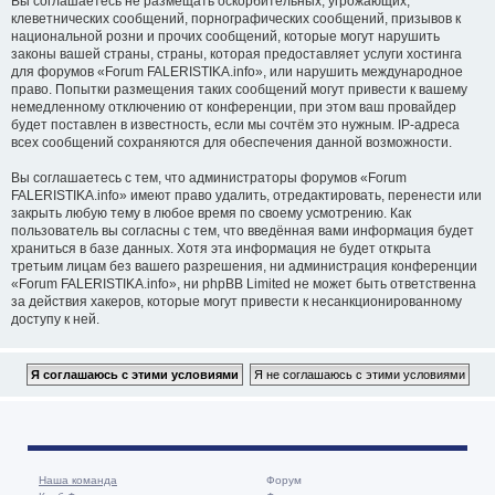
Вы соглашаетесь не размещать оскорбительных, угрожающих,
клеветнических сообщений, порнографических сообщений, призывов к
национальной розни и прочих сообщений, которые могут нарушить
законы вашей страны, страны, которая предоставляет услуги хостинга
для форумов «Forum FALERISTIKA.info», или нарушить международное
право. Попытки размещения таких сообщений могут привести к вашему
немедленному отключению от конференции, при этом ваш провайдер
будет поставлен в известность, если мы сочтём это нужным. IP-адреса
всех сообщений сохраняются для обеспечения данной возможности.
Вы соглашаетесь с тем, что администраторы форумов «Forum
FALERISTIKA.info» имеют право удалить, отредактировать, перенести или
закрыть любую тему в любое время по своему усмотрению. Как
пользователь вы согласны с тем, что введённая вами информация будет
храниться в базе данных. Хотя эта информация не будет открыта
третьим лицам без вашего разрешения, ни администрация конференции
«Forum FALERISTIKA.info», ни phpBB Limited не может быть ответственна
за действия хакеров, которые могут привести к несанкционированному
доступу к ней.
Наша команда
Форум