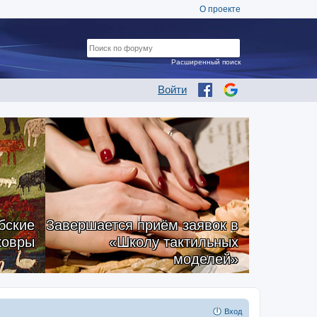
О проекте
Расширенный поиск
Войти
бские
Завершается приём заявок в
ковры
«Школу тактильных
моделей»
Вход