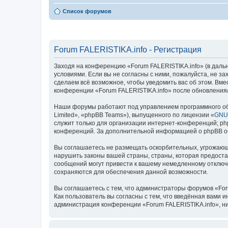
Список форумов
Forum FALERISTIKA.info - Регистрация
Заходя на конференцию «Forum FALERISTIKA.info» (в дальней
условиями. Если вы не согласны с ними, пожалуйста, не з
сделаем всё возможное, чтобы уведомить вас об этом. Вме
конференции «Forum FALERISTIKA.info» после обновления/
Наши форумы работают под управлением программного об
Limited», «phpBB Teams»), выпущенного по лицензии «
GNU 
служит только для организации интернет-конференций; php
конференций. За дополнительной информацией о phpBB 
Вы соглашаетесь не размещать оскорбительных, угрожающ
нарушить законы вашей страны, страны, которая предоста
сообщений могут привести к вашему немедленному отключе
сохраняются для обеспечения данной возможности.
Вы соглашаетесь с тем, что администраторы форумов «For
Как пользователь вы согласны с тем, что введённая вами 
администрация конференции «Forum FALERISTIKA.info», ни 