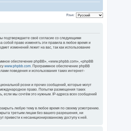
Язык:
), вы подтверждаете своё согласие со следующими
за собой право изменять эти правила в любое время и
едмет изменений лежит на вас, так как использование
ммное обеспечение phpBB», «www.phpbb.com», «phpBB
есу
www.phpbb.com
. Программное обеспечение phpBB
илами поведения и использования таких интернет-
циональной розни и прочих сообщений, которые могут
ь международное право. Попытки размещения таких
, если мы сочтём это нужным. IP-адреса всех сообщений
 закрыть любую тему в любое время по своему усмотрению.
ткрыта третьим лицам без вашего разрешения, ни
ут привести к несанкционированному доступу к ней.