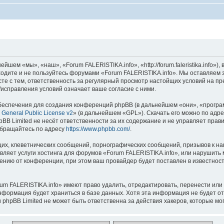
шем «мы», «наш», «Forum FALERISTIKA.info», «http://forum.faleristika.info»
аходите и не пользуйтесь форумами «Forum FALERISTIKA.info». Мы оставляем 
сте с тем, ответственность за регулярный просмотр настойщих условий на пр
исправления условий означает ваше согласие с ними.
еспечения для создания конференций phpBB (в дальнейшем «они», «програ
General Public License v2
» (в дальнейшем «GPL»). Скачать его можно по адр
BB Limited не несёт ответственности за их содержание и не управляет прав
обращайтесь по адресу
https://www.phpbb.com/
.
их, клеветнических сообщений, порнографических сообщений, призывов к на
вляет услуги хостинга для форумов «Forum FALERISTIKA.info», или нарушит
нию от конференции, при этом ваш провайдер будет поставлен в известность
um FALERISTIKA.info» имеют право удалить, отредактировать, перенести или
информация будет храниться в базе данных. Хотя эта информация не будет о
phpBB Limited не может быть ответственна за действия хакеров, которые мог