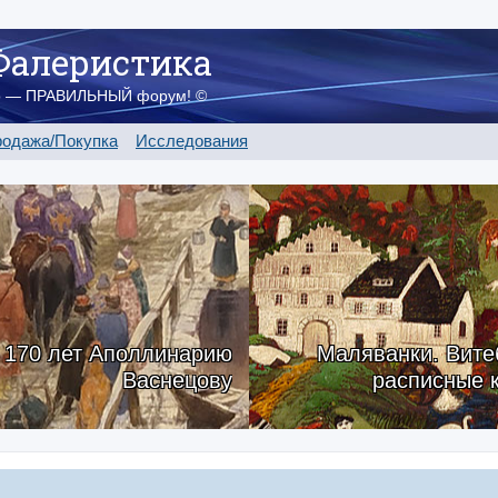
Фалеристика
о — ПРАВИЛЬНЫЙ форум! ©
одажа/Покупка
Исследования
170 лет Аполлинарию
Маляванки. Вите
Васнецову
расписные 