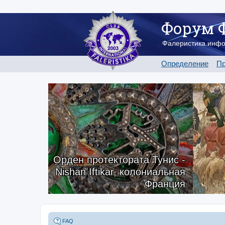
Форум 
Фалеристика.инф
Определение
Пр
Орден протектората Тунис -
Nishan Iftikar, колониальная
Франция
FAQ