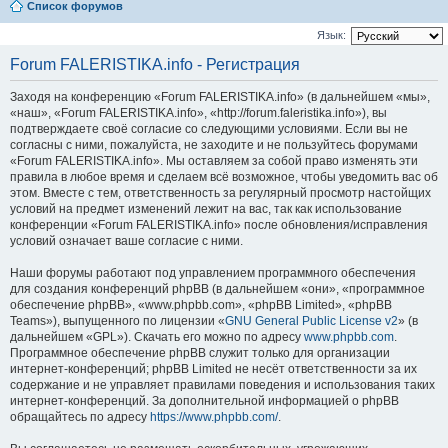
Список форумов
Язык:
Forum FALERISTIKA.info - Регистрация
Заходя на конференцию «Forum FALERISTIKA.info» (в дальнейшем «мы»,
«наш», «Forum FALERISTIKA.info», «http://forum.faleristika.info»), вы
подтверждаете своё согласие со следующими условиями. Если вы не
согласны с ними, пожалуйста, не заходите и не пользуйтесь форумами
«Forum FALERISTIKA.info». Мы оставляем за собой право изменять эти
правила в любое время и сделаем всё возможное, чтобы уведомить вас об
этом. Вместе с тем, ответственность за регулярный просмотр настойщих
условий на предмет изменений лежит на вас, так как использование
конференции «Forum FALERISTIKA.info» после обновления/исправления
условий означает ваше согласие с ними.
Наши форумы работают под управлением программного обеспечения
для создания конференций phpBB (в дальнейшем «они», «программное
обеспечение phpBB», «www.phpbb.com», «phpBB Limited», «phpBB
Teams»), выпущенного по лицензии «
GNU General Public License v2
» (в
дальнейшем «GPL»). Скачать его можно по адресу
www.phpbb.com
.
Программное обеспечение phpBB служит только для организации
интернет-конференций; phpBB Limited не несёт ответственности за их
содержание и не управляет правилами поведения и использования таких
интернет-конференций. За дополнительной информацией о phpBB
обращайтесь по адресу
https://www.phpbb.com/
.