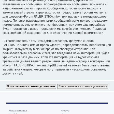
Вы соглашаетесь не размещать оскорбительных, угрожающих,
клеветнических сообщений, порнографических сообщений, призывов к
национальной розни и прочих сообщений, которые могут нарушить
законы вашей страны, страны, которая предоставляет услуги хостинга
для форумов «Forum FALERISTIKA.info», или нарушить международное
право. Попытки размещения таких сообщений могут привести к вашему
немедленному отключению от конференции, при этом ваш провайдер
будет поставлен в известность, если мы сочтём это нужным. IP-адреса
всех сообщений сохраняются для обеспечения данной возможности.
Вы соглашаетесь с тем, что администраторы форумов «Forum
FALERISTIKA.info» имеют право удалить, отредактировать, перенести или
закрыть любую тему в любое время по своему усмотрению. Как
пользователь вы согласны с тем, что введённая вами информация будет
храниться в базе данных. Хотя эта информация не будет открыта
третьим лицам без вашего разрешения, ни администрация конференции
«Forum FALERISTIKA.info», ни phpBB Limited не может быть ответственна
за действия хакеров, которые могут привести к несанкционированному
доступу к ней.
Наша команда
Форум