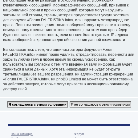
Вы соглашаетесь не размещать оскорбительных, угрожающих,
клеветнических сообщений, порнографических сообщений, призывов к
национальной розни и прочих сообщений, которые могут нарушить
законы вашей страны, страны, которая предоставляет услуги хостинга
для форумов «Forum FALERISTIKA.info», или нарушить международное
право. Попытки размещения таких сообщений могут привести к вашему
немедленному отключению от конференции, при этом ваш провайдер
будет поставлен в известность, если мы сочтём это нужным. IP-адреса
всех сообщений сохраняются для обеспечения данной возможности.
Вы соглашаетесь с тем, что администраторы форумов «Forum
FALERISTIKA.info» имеют право удалить, отредактировать, перенести или
закрыть любую тему в любое время по своему усмотрению. Как
пользователь вы согласны с тем, что введённая вами информация будет
храниться в базе данных. Хотя эта информация не будет открыта
третьим лицам без вашего разрешения, ни администрация конференции
«Forum FALERISTIKA.info», ни phpBB Limited не может быть ответственна
за действия хакеров, которые могут привести к несанкционированному
доступу к ней.
Наша команда
Форум