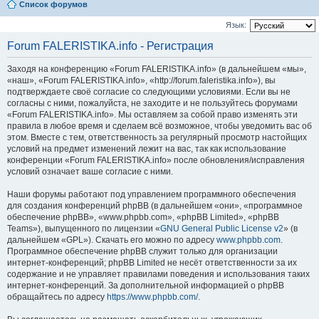
Список форумов
Язык:
Forum FALERISTIKA.info - Регистрация
Заходя на конференцию «Forum FALERISTIKA.info» (в дальнейшем «мы»,
«наш», «Forum FALERISTIKA.info», «http://forum.faleristika.info»), вы
подтверждаете своё согласие со следующими условиями. Если вы не
согласны с ними, пожалуйста, не заходите и не пользуйтесь форумами
«Forum FALERISTIKA.info». Мы оставляем за собой право изменять эти
правила в любое время и сделаем всё возможное, чтобы уведомить вас об
этом. Вместе с тем, ответственность за регулярный просмотр настойщих
условий на предмет изменений лежит на вас, так как использование
конференции «Forum FALERISTIKA.info» после обновления/исправления
условий означает ваше согласие с ними.
Наши форумы работают под управлением программного обеспечения
для создания конференций phpBB (в дальнейшем «они», «программное
обеспечение phpBB», «www.phpbb.com», «phpBB Limited», «phpBB
Teams»), выпущенного по лицензии «
GNU General Public License v2
» (в
дальнейшем «GPL»). Скачать его можно по адресу
www.phpbb.com
.
Программное обеспечение phpBB служит только для организации
интернет-конференций; phpBB Limited не несёт ответственности за их
содержание и не управляет правилами поведения и использования таких
интернет-конференций. За дополнительной информацией о phpBB
обращайтесь по адресу
https://www.phpbb.com/
.