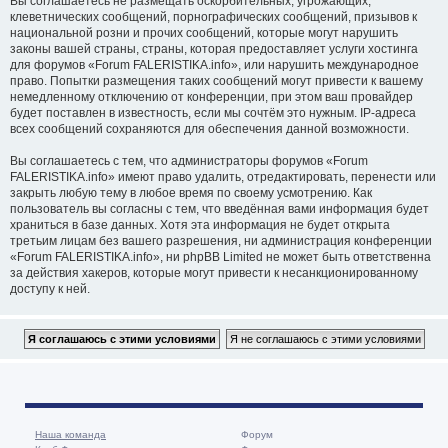
Вы соглашаетесь не размещать оскорбительных, угрожающих,
клеветнических сообщений, порнографических сообщений, призывов к
национальной розни и прочих сообщений, которые могут нарушить
законы вашей страны, страны, которая предоставляет услуги хостинга
для форумов «Forum FALERISTIKA.info», или нарушить международное
право. Попытки размещения таких сообщений могут привести к вашему
немедленному отключению от конференции, при этом ваш провайдер
будет поставлен в известность, если мы сочтём это нужным. IP-адреса
всех сообщений сохраняются для обеспечения данной возможности.
Вы соглашаетесь с тем, что администраторы форумов «Forum
FALERISTIKA.info» имеют право удалить, отредактировать, перенести или
закрыть любую тему в любое время по своему усмотрению. Как
пользователь вы согласны с тем, что введённая вами информация будет
храниться в базе данных. Хотя эта информация не будет открыта
третьим лицам без вашего разрешения, ни администрация конференции
«Forum FALERISTIKA.info», ни phpBB Limited не может быть ответственна
за действия хакеров, которые могут привести к несанкционированному
доступу к ней.
Наша команда
Форум