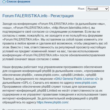
Список форумов
Язык:
Forum FALERISTIKA.info - Регистрация
Заходя на конференцию «Forum FALERISTIKA.info» (в дальнейшем «мы»,
«наш», «Forum FALERISTIKA.info», «http://forum.faleristika.info»), вы
подтверждаете своё согласие со следующими условиями. Если вы не
согласны с ними, пожалуйста, не заходите и не пользуйтесь форумами
«Forum FALERISTIKA.info». Мы оставляем за собой право изменять эти
правила в любое время и сделаем всё возможное, чтобы уведомить вас об
этом. Вместе с тем, ответственность за регулярный просмотр настойщих
условий на предмет изменений лежит на вас, так как использование
конференции «Forum FALERISTIKA.info» после обновления/исправления
условий означает ваше согласие с ними.
Наши форумы работают под управлением программного обеспечения
для создания конференций phpBB (в дальнейшем «они», «программное
обеспечение phpBB», «www.phpbb.com», «phpBB Limited», «phpBB
Teams»), выпущенного по лицензии «
GNU General Public License v2
» (в
дальнейшем «GPL»). Скачать его можно по адресу
www.phpbb.com
.
Программное обеспечение phpBB служит только для организации
интернет-конференций; phpBB Limited не несёт ответственности за их
содержание и не управляет правилами поведения и использования таких
интернет-конференций. За дополнительной информацией о phpBB
обращайтесь по адресу
https://www.phpbb.com/
.