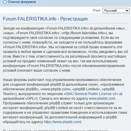
Список форумов
Язык:
Forum FALERISTIKA.info - Регистрация
Заходя на конференцию «Forum FALERISTIKA.info» (в дальнейшем «мы»,
«наш», «Forum FALERISTIKA.info», «http://forum.faleristika.info»), вы
подтверждаете своё согласие со следующими условиями. Если вы не
согласны с ними, пожалуйста, не заходите и не пользуйтесь форумами
«Forum FALERISTIKA.info». Мы оставляем за собой право изменять эти
правила в любое время и сделаем всё возможное, чтобы уведомить вас об
этом. Вместе с тем, ответственность за регулярный просмотр настойщих
условий на предмет изменений лежит на вас, так как использование
конференции «Forum FALERISTIKA.info» после обновления/исправления
условий означает ваше согласие с ними.
Наши форумы работают под управлением программного обеспечения
для создания конференций phpBB (в дальнейшем «они», «программное
обеспечение phpBB», «www.phpbb.com», «phpBB Limited», «phpBB
Teams»), выпущенного по лицензии «
GNU General Public License v2
» (в
дальнейшем «GPL»). Скачать его можно по адресу
www.phpbb.com
.
Программное обеспечение phpBB служит только для организации
интернет-конференций; phpBB Limited не несёт ответственности за их
содержание и не управляет правилами поведения и использования таких
интернет-конференций. За дополнительной информацией о phpBB
обращайтесь по адресу
https://www.phpbb.com/
.