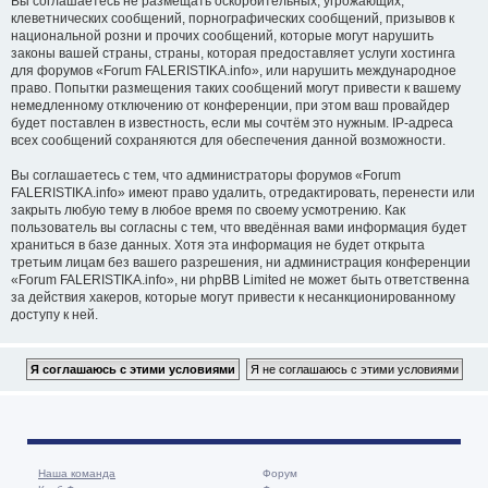
Вы соглашаетесь не размещать оскорбительных, угрожающих,
клеветнических сообщений, порнографических сообщений, призывов к
национальной розни и прочих сообщений, которые могут нарушить
законы вашей страны, страны, которая предоставляет услуги хостинга
для форумов «Forum FALERISTIKA.info», или нарушить международное
право. Попытки размещения таких сообщений могут привести к вашему
немедленному отключению от конференции, при этом ваш провайдер
будет поставлен в известность, если мы сочтём это нужным. IP-адреса
всех сообщений сохраняются для обеспечения данной возможности.
Вы соглашаетесь с тем, что администраторы форумов «Forum
FALERISTIKA.info» имеют право удалить, отредактировать, перенести или
закрыть любую тему в любое время по своему усмотрению. Как
пользователь вы согласны с тем, что введённая вами информация будет
храниться в базе данных. Хотя эта информация не будет открыта
третьим лицам без вашего разрешения, ни администрация конференции
«Forum FALERISTIKA.info», ни phpBB Limited не может быть ответственна
за действия хакеров, которые могут привести к несанкционированному
доступу к ней.
Наша команда
Форум