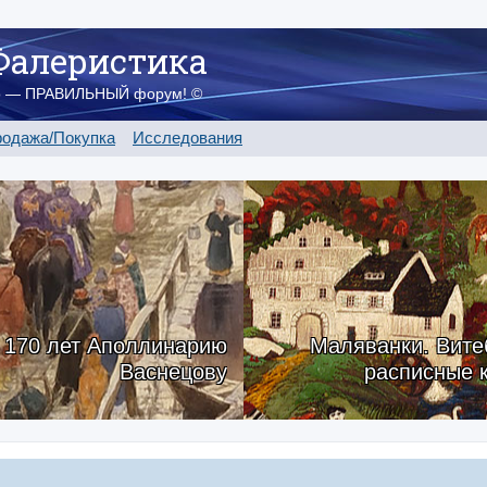
Фалеристика
о — ПРАВИЛЬНЫЙ форум! ©
одажа/Покупка
Исследования
170 лет Аполлинарию
Маляванки. Вите
Васнецову
расписные 