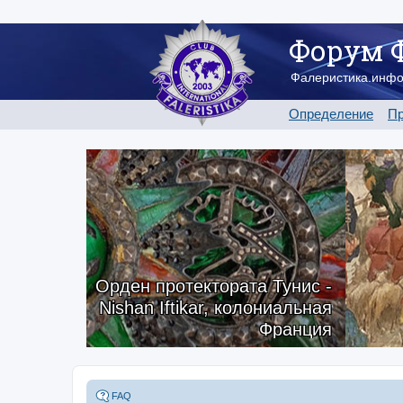
Форум 
Фалеристика.инф
Определение
Пр
Орден протектората Тунис -
Nishan Iftikar, колониальная
Франция
FAQ