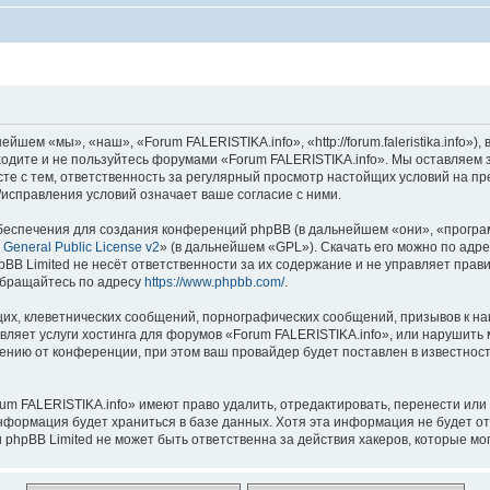
шем «мы», «наш», «Forum FALERISTIKA.info», «http://forum.faleristika.info»
аходите и не пользуйтесь форумами «Forum FALERISTIKA.info». Мы оставляем 
сте с тем, ответственность за регулярный просмотр настойщих условий на пр
исправления условий означает ваше согласие с ними.
еспечения для создания конференций phpBB (в дальнейшем «они», «програ
General Public License v2
» (в дальнейшем «GPL»). Скачать его можно по адр
BB Limited не несёт ответственности за их содержание и не управляет прав
обращайтесь по адресу
https://www.phpbb.com/
.
их, клеветнических сообщений, порнографических сообщений, призывов к на
вляет услуги хостинга для форумов «Forum FALERISTIKA.info», или нарушит
нию от конференции, при этом ваш провайдер будет поставлен в известность
um FALERISTIKA.info» имеют право удалить, отредактировать, перенести или
информация будет храниться в базе данных. Хотя эта информация не будет о
phpBB Limited не может быть ответственна за действия хакеров, которые мог