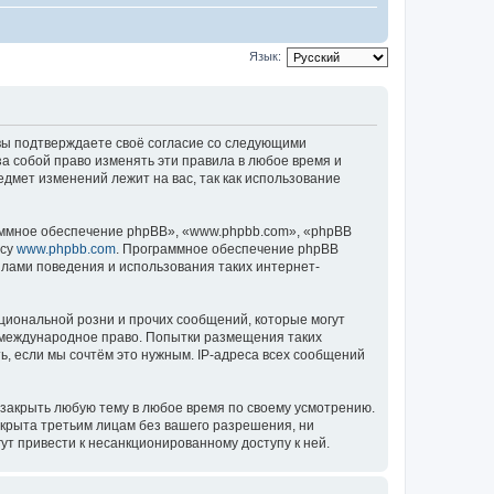
Язык:
), вы подтверждаете своё согласие со следующими
за собой право изменять эти правила в любое время и
едмет изменений лежит на вас, так как использование
ммное обеспечение phpBB», «www.phpbb.com», «phpBB
есу
www.phpbb.com
. Программное обеспечение phpBB
илами поведения и использования таких интернет-
циональной розни и прочих сообщений, которые могут
ь международное право. Попытки размещения таких
, если мы сочтём это нужным. IP-адреса всех сообщений
 закрыть любую тему в любое время по своему усмотрению.
ткрыта третьим лицам без вашего разрешения, ни
ут привести к несанкционированному доступу к ней.