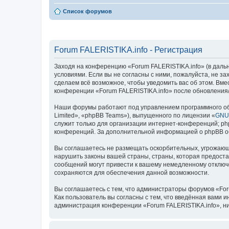
Список форумов
Forum FALERISTIKA.info - Регистрация
Заходя на конференцию «Forum FALERISTIKA.info» (в дальней
условиями. Если вы не согласны с ними, пожалуйста, не з
сделаем всё возможное, чтобы уведомить вас об этом. Вме
конференции «Forum FALERISTIKA.info» после обновления/
Наши форумы работают под управлением программного об
Limited», «phpBB Teams»), выпущенного по лицензии «
GNU 
служит только для организации интернет-конференций; php
конференций. За дополнительной информацией о phpBB 
Вы соглашаетесь не размещать оскорбительных, угрожающ
нарушить законы вашей страны, страны, которая предоста
сообщений могут привести к вашему немедленному отключе
сохраняются для обеспечения данной возможности.
Вы соглашаетесь с тем, что администраторы форумов «For
Как пользователь вы согласны с тем, что введённая вами 
администрация конференции «Forum FALERISTIKA.info», ни 