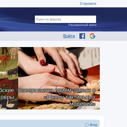
О проекте
Расширенный поиск
Войти
бские
Завершается приём заявок в
ковры
«Школу тактильных
моделей»
Вход