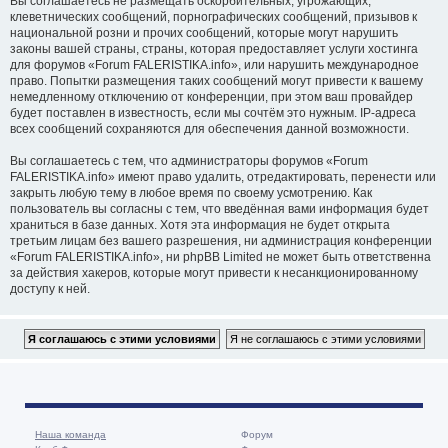
Вы соглашаетесь не размещать оскорбительных, угрожающих,
клеветнических сообщений, порнографических сообщений, призывов к
национальной розни и прочих сообщений, которые могут нарушить
законы вашей страны, страны, которая предоставляет услуги хостинга
для форумов «Forum FALERISTIKA.info», или нарушить международное
право. Попытки размещения таких сообщений могут привести к вашему
немедленному отключению от конференции, при этом ваш провайдер
будет поставлен в известность, если мы сочтём это нужным. IP-адреса
всех сообщений сохраняются для обеспечения данной возможности.
Вы соглашаетесь с тем, что администраторы форумов «Forum
FALERISTIKA.info» имеют право удалить, отредактировать, перенести или
закрыть любую тему в любое время по своему усмотрению. Как
пользователь вы согласны с тем, что введённая вами информация будет
храниться в базе данных. Хотя эта информация не будет открыта
третьим лицам без вашего разрешения, ни администрация конференции
«Forum FALERISTIKA.info», ни phpBB Limited не может быть ответственна
за действия хакеров, которые могут привести к несанкционированному
доступу к ней.
Наша команда
Форум