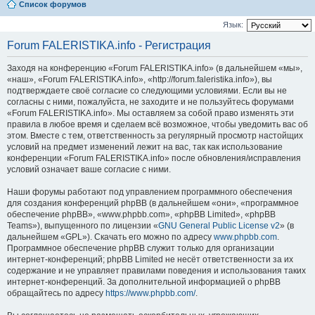
Список форумов
Язык:
Forum FALERISTIKA.info - Регистрация
Заходя на конференцию «Forum FALERISTIKA.info» (в дальнейшем «мы»,
«наш», «Forum FALERISTIKA.info», «http://forum.faleristika.info»), вы
подтверждаете своё согласие со следующими условиями. Если вы не
согласны с ними, пожалуйста, не заходите и не пользуйтесь форумами
«Forum FALERISTIKA.info». Мы оставляем за собой право изменять эти
правила в любое время и сделаем всё возможное, чтобы уведомить вас об
этом. Вместе с тем, ответственность за регулярный просмотр настойщих
условий на предмет изменений лежит на вас, так как использование
конференции «Forum FALERISTIKA.info» после обновления/исправления
условий означает ваше согласие с ними.
Наши форумы работают под управлением программного обеспечения
для создания конференций phpBB (в дальнейшем «они», «программное
обеспечение phpBB», «www.phpbb.com», «phpBB Limited», «phpBB
Teams»), выпущенного по лицензии «
GNU General Public License v2
» (в
дальнейшем «GPL»). Скачать его можно по адресу
www.phpbb.com
.
Программное обеспечение phpBB служит только для организации
интернет-конференций; phpBB Limited не несёт ответственности за их
содержание и не управляет правилами поведения и использования таких
интернет-конференций. За дополнительной информацией о phpBB
обращайтесь по адресу
https://www.phpbb.com/
.