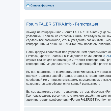
Список форумов
Forum FALERISTIKA.info - Регистрация
Заходя на конференцию «Forum FALERISTIKA.info» (в дальней
условиями. Если вы не согласны с ними, пожалуйста, не з
сделаем всё возможное, чтобы уведомить вас об этом. Вме
конференции «Forum FALERISTIKA.info» после обновления/
Наши форумы работают под управлением программного об
Limited», «phpBB Teams»), выпущенного по лицензии «
GNU 
служит только для организации интернет-конференций; php
конференций. За дополнительной информацией о phpBB 
Вы соглашаетесь не размещать оскорбительных, угрожающ
нарушить законы вашей страны, страны, которая предоста
сообщений могут привести к вашему немедленному отключе
сохраняются для обеспечения данной возможности.
Вы соглашаетесь с тем, что администраторы форумов «For
Как пользователь вы согласны с тем, что введённая вами 
администрация конференции «Forum FALERISTIKA.info», ни 