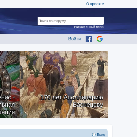
О проекте
Расширенный поиск
Войти
нис -
170 лет Аполлинарию
альная
Васнецову
анция
Вход