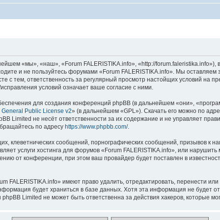
шем «мы», «наш», «Forum FALERISTIKA.info», «http://forum.faleristika.info»
аходите и не пользуйтесь форумами «Forum FALERISTIKA.info». Мы оставляем 
сте с тем, ответственность за регулярный просмотр настойщих условий на пр
исправления условий означает ваше согласие с ними.
еспечения для создания конференций phpBB (в дальнейшем «они», «програ
General Public License v2
» (в дальнейшем «GPL»). Скачать его можно по адр
BB Limited не несёт ответственности за их содержание и не управляет прав
обращайтесь по адресу
https://www.phpbb.com/
.
их, клеветнических сообщений, порнографических сообщений, призывов к на
вляет услуги хостинга для форумов «Forum FALERISTIKA.info», или нарушит
нию от конференции, при этом ваш провайдер будет поставлен в известность
um FALERISTIKA.info» имеют право удалить, отредактировать, перенести или
информация будет храниться в базе данных. Хотя эта информация не будет о
phpBB Limited не может быть ответственна за действия хакеров, которые мог