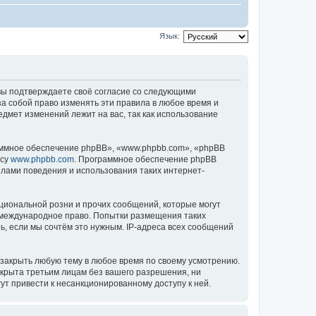
Язык:
), вы подтверждаете своё согласие со следующими
за собой право изменять эти правила в любое время и
едмет изменений лежит на вас, так как использование
ммное обеспечение phpBB», «www.phpbb.com», «phpBB
есу
www.phpbb.com
. Программное обеспечение phpBB
илами поведения и использования таких интернет-
циональной розни и прочих сообщений, которые могут
ь международное право. Попытки размещения таких
, если мы сочтём это нужным. IP-адреса всех сообщений
 закрыть любую тему в любое время по своему усмотрению.
ткрыта третьим лицам без вашего разрешения, ни
ут привести к несанкционированному доступу к ней.