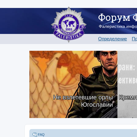
Форум 
Фалеристика.инф
Определение
Пр
Не взлетевшие орлы
Кремл
Югославии
FAQ