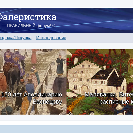
Фалеристика
о — ПРАВИЛЬНЫЙ форум! ©
одажа/Покупка
Исследования
170 лет Аполлинарию
Маляванки. Вите
Васнецову
расписные 