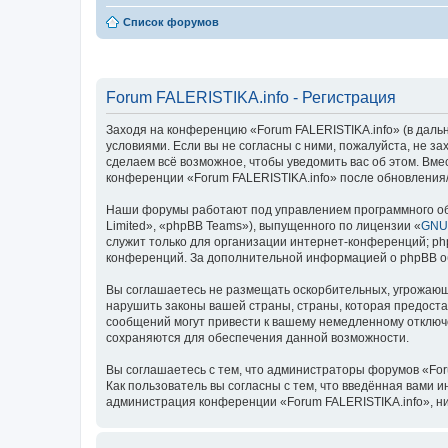
Список форумов
Forum FALERISTIKA.info - Регистрация
Заходя на конференцию «Forum FALERISTIKA.info» (в дальней
условиями. Если вы не согласны с ними, пожалуйста, не з
сделаем всё возможное, чтобы уведомить вас об этом. Вме
конференции «Forum FALERISTIKA.info» после обновления/
Наши форумы работают под управлением программного об
Limited», «phpBB Teams»), выпущенного по лицензии «
GNU 
служит только для организации интернет-конференций; php
конференций. За дополнительной информацией о phpBB 
Вы соглашаетесь не размещать оскорбительных, угрожающ
нарушить законы вашей страны, страны, которая предоста
сообщений могут привести к вашему немедленному отключе
сохраняются для обеспечения данной возможности.
Вы соглашаетесь с тем, что администраторы форумов «For
Как пользователь вы согласны с тем, что введённая вами 
администрация конференции «Forum FALERISTIKA.info», ни 