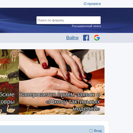
О проекте
Расширенный поиск
Войти
бские
Завершается приём заявок в
ковры
«Школу тактильных
моделей»
Вход