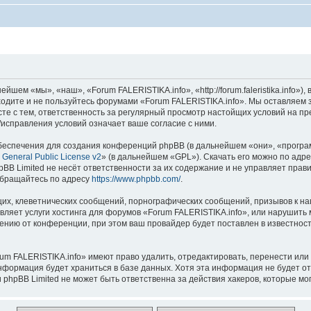
шем «мы», «наш», «Forum FALERISTIKA.info», «http://forum.faleristika.info»
аходите и не пользуйтесь форумами «Forum FALERISTIKA.info». Мы оставляем 
сте с тем, ответственность за регулярный просмотр настойщих условий на пр
исправления условий означает ваше согласие с ними.
еспечения для создания конференций phpBB (в дальнейшем «они», «програ
General Public License v2
» (в дальнейшем «GPL»). Скачать его можно по адр
BB Limited не несёт ответственности за их содержание и не управляет прав
обращайтесь по адресу
https://www.phpbb.com/
.
их, клеветнических сообщений, порнографических сообщений, призывов к на
вляет услуги хостинга для форумов «Forum FALERISTIKA.info», или нарушит
нию от конференции, при этом ваш провайдер будет поставлен в известность
um FALERISTIKA.info» имеют право удалить, отредактировать, перенести или
информация будет храниться в базе данных. Хотя эта информация не будет о
phpBB Limited не может быть ответственна за действия хакеров, которые мог