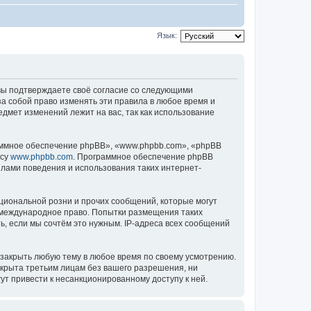
Язык:
), вы подтверждаете своё согласие со следующими
за собой право изменять эти правила в любое время и
едмет изменений лежит на вас, так как использование
ммное обеспечение phpBB», «www.phpbb.com», «phpBB
есу
www.phpbb.com
. Программное обеспечение phpBB
илами поведения и использования таких интернет-
циональной розни и прочих сообщений, которые могут
ь международное право. Попытки размещения таких
, если мы сочтём это нужным. IP-адреса всех сообщений
 закрыть любую тему в любое время по своему усмотрению.
ткрыта третьим лицам без вашего разрешения, ни
ут привести к несанкционированному доступу к ней.