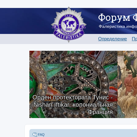
Форум 
Фалеристика.инф
Определение
Пр
Орден протектората Тунис -
Nishan Iftikar, колониальная
Франция
FAQ