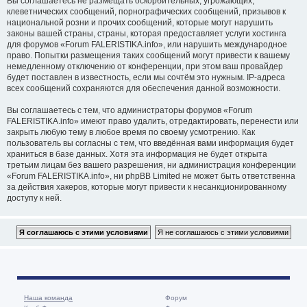
Вы соглашаетесь не размещать оскорбительных, угрожающих,
клеветнических сообщений, порнографических сообщений, призывов к
национальной розни и прочих сообщений, которые могут нарушить
законы вашей страны, страны, которая предоставляет услуги хостинга
для форумов «Forum FALERISTIKA.info», или нарушить международное
право. Попытки размещения таких сообщений могут привести к вашему
немедленному отключению от конференции, при этом ваш провайдер
будет поставлен в известность, если мы сочтём это нужным. IP-адреса
всех сообщений сохраняются для обеспечения данной возможности.
Вы соглашаетесь с тем, что администраторы форумов «Forum
FALERISTIKA.info» имеют право удалить, отредактировать, перенести или
закрыть любую тему в любое время по своему усмотрению. Как
пользователь вы согласны с тем, что введённая вами информация будет
храниться в базе данных. Хотя эта информация не будет открыта
третьим лицам без вашего разрешения, ни администрация конференции
«Forum FALERISTIKA.info», ни phpBB Limited не может быть ответственна
за действия хакеров, которые могут привести к несанкционированному
доступу к ней.
Наша команда
Форум