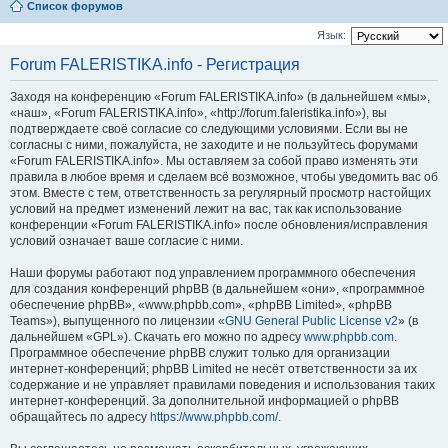
Список форумов
Язык:
Forum FALERISTIKA.info - Регистрация
Заходя на конференцию «Forum FALERISTIKA.info» (в дальнейшем «мы»,
«наш», «Forum FALERISTIKA.info», «http://forum.faleristika.info»), вы
подтверждаете своё согласие со следующими условиями. Если вы не
согласны с ними, пожалуйста, не заходите и не пользуйтесь форумами
«Forum FALERISTIKA.info». Мы оставляем за собой право изменять эти
правила в любое время и сделаем всё возможное, чтобы уведомить вас об
этом. Вместе с тем, ответственность за регулярный просмотр настойщих
условий на предмет изменений лежит на вас, так как использование
конференции «Forum FALERISTIKA.info» после обновления/исправления
условий означает ваше согласие с ними.
Наши форумы работают под управлением программного обеспечения
для создания конференций phpBB (в дальнейшем «они», «программное
обеспечение phpBB», «www.phpbb.com», «phpBB Limited», «phpBB
Teams»), выпущенного по лицензии «
GNU General Public License v2
» (в
дальнейшем «GPL»). Скачать его можно по адресу
www.phpbb.com
.
Программное обеспечение phpBB служит только для организации
интернет-конференций; phpBB Limited не несёт ответственности за их
содержание и не управляет правилами поведения и использования таких
интернет-конференций. За дополнительной информацией о phpBB
обращайтесь по адресу
https://www.phpbb.com/
.