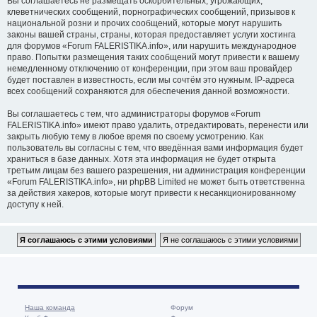
Вы соглашаетесь не размещать оскорбительных, угрожающих,
клеветнических сообщений, порнографических сообщений, призывов к
национальной розни и прочих сообщений, которые могут нарушить
законы вашей страны, страны, которая предоставляет услуги хостинга
для форумов «Forum FALERISTIKA.info», или нарушить международное
право. Попытки размещения таких сообщений могут привести к вашему
немедленному отключению от конференции, при этом ваш провайдер
будет поставлен в известность, если мы сочтём это нужным. IP-адреса
всех сообщений сохраняются для обеспечения данной возможности.
Вы соглашаетесь с тем, что администраторы форумов «Forum
FALERISTIKA.info» имеют право удалить, отредактировать, перенести или
закрыть любую тему в любое время по своему усмотрению. Как
пользователь вы согласны с тем, что введённая вами информация будет
храниться в базе данных. Хотя эта информация не будет открыта
третьим лицам без вашего разрешения, ни администрация конференции
«Forum FALERISTIKA.info», ни phpBB Limited не может быть ответственна
за действия хакеров, которые могут привести к несанкционированному
доступу к ней.
Наша команда
Форум