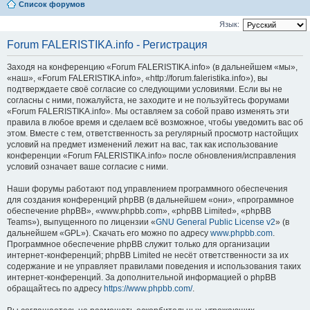
Список форумов
Язык:
Forum FALERISTIKA.info - Регистрация
Заходя на конференцию «Forum FALERISTIKA.info» (в дальнейшем «мы»,
«наш», «Forum FALERISTIKA.info», «http://forum.faleristika.info»), вы
подтверждаете своё согласие со следующими условиями. Если вы не
согласны с ними, пожалуйста, не заходите и не пользуйтесь форумами
«Forum FALERISTIKA.info». Мы оставляем за собой право изменять эти
правила в любое время и сделаем всё возможное, чтобы уведомить вас об
этом. Вместе с тем, ответственность за регулярный просмотр настойщих
условий на предмет изменений лежит на вас, так как использование
конференции «Forum FALERISTIKA.info» после обновления/исправления
условий означает ваше согласие с ними.
Наши форумы работают под управлением программного обеспечения
для создания конференций phpBB (в дальнейшем «они», «программное
обеспечение phpBB», «www.phpbb.com», «phpBB Limited», «phpBB
Teams»), выпущенного по лицензии «
GNU General Public License v2
» (в
дальнейшем «GPL»). Скачать его можно по адресу
www.phpbb.com
.
Программное обеспечение phpBB служит только для организации
интернет-конференций; phpBB Limited не несёт ответственности за их
содержание и не управляет правилами поведения и использования таких
интернет-конференций. За дополнительной информацией о phpBB
обращайтесь по адресу
https://www.phpbb.com/
.