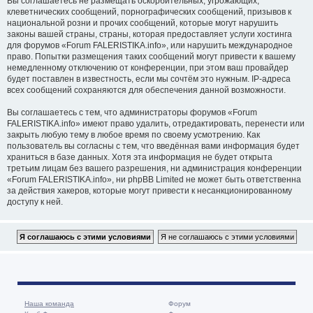
Вы соглашаетесь не размещать оскорбительных, угрожающих,
клеветнических сообщений, порнографических сообщений, призывов к
национальной розни и прочих сообщений, которые могут нарушить
законы вашей страны, страны, которая предоставляет услуги хостинга
для форумов «Forum FALERISTIKA.info», или нарушить международное
право. Попытки размещения таких сообщений могут привести к вашему
немедленному отключению от конференции, при этом ваш провайдер
будет поставлен в известность, если мы сочтём это нужным. IP-адреса
всех сообщений сохраняются для обеспечения данной возможности.
Вы соглашаетесь с тем, что администраторы форумов «Forum
FALERISTIKA.info» имеют право удалить, отредактировать, перенести или
закрыть любую тему в любое время по своему усмотрению. Как
пользователь вы согласны с тем, что введённая вами информация будет
храниться в базе данных. Хотя эта информация не будет открыта
третьим лицам без вашего разрешения, ни администрация конференции
«Forum FALERISTIKA.info», ни phpBB Limited не может быть ответственна
за действия хакеров, которые могут привести к несанкционированному
доступу к ней.
Наша команда
Форум