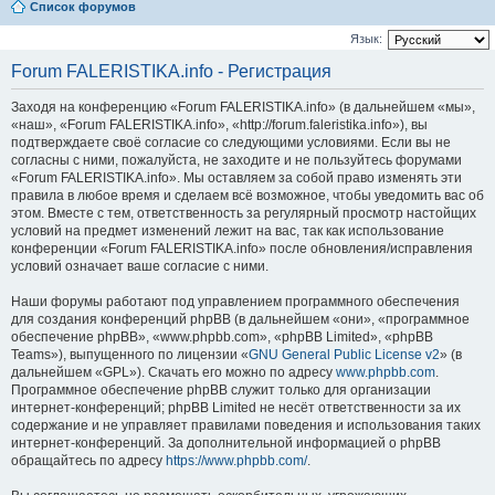
Список форумов
Язык:
Forum FALERISTIKA.info - Регистрация
Заходя на конференцию «Forum FALERISTIKA.info» (в дальнейшем «мы»,
«наш», «Forum FALERISTIKA.info», «http://forum.faleristika.info»), вы
подтверждаете своё согласие со следующими условиями. Если вы не
согласны с ними, пожалуйста, не заходите и не пользуйтесь форумами
«Forum FALERISTIKA.info». Мы оставляем за собой право изменять эти
правила в любое время и сделаем всё возможное, чтобы уведомить вас об
этом. Вместе с тем, ответственность за регулярный просмотр настойщих
условий на предмет изменений лежит на вас, так как использование
конференции «Forum FALERISTIKA.info» после обновления/исправления
условий означает ваше согласие с ними.
Наши форумы работают под управлением программного обеспечения
для создания конференций phpBB (в дальнейшем «они», «программное
обеспечение phpBB», «www.phpbb.com», «phpBB Limited», «phpBB
Teams»), выпущенного по лицензии «
GNU General Public License v2
» (в
дальнейшем «GPL»). Скачать его можно по адресу
www.phpbb.com
.
Программное обеспечение phpBB служит только для организации
интернет-конференций; phpBB Limited не несёт ответственности за их
содержание и не управляет правилами поведения и использования таких
интернет-конференций. За дополнительной информацией о phpBB
обращайтесь по адресу
https://www.phpbb.com/
.