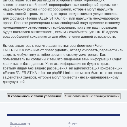
Вы соглашаетесь не размещать оскорбительных, угрожающих,
клеветнических сообщений, порнографических сообщений, призывов к
национальной розни и прочих сообщений, которые могут нарушить
законы вашей страны, страны, которая предоставляет услуги хостинга
для форумов «Forum FALERISTIKA.info», или нарушить международное
право. Попытки размещения таких сообщений могут привести к вашему
немедленному отключению от конференции, при этом ваш провайдер
будет поставлен в известность, если мы сочтём это нужным. IP-адреса
всех сообщений сохраняются для обеспечения данной возможности.
Вы соглашаетесь с тем, что администраторы форумов «Forum
FALERISTIKA.info» имеют право удалить, отредактировать, перенести или
закрыть любую тему в любое время по своему усмотрению. Как
пользователь вы согласны с тем, что введённая вами информация будет
храниться в базе данных. Хотя эта информация не будет открыта
третьим лицам без вашего разрешения, ни администрация конференции
«Forum FALERISTIKA.info», ни phpBB Limited не может быть ответственна
за действия хакеров, которые могут привести к несанкционированному
доступу к ней.
Наша команда
Форум