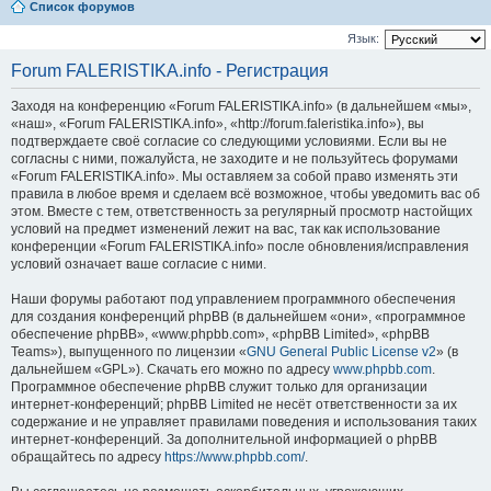
Список форумов
Язык:
Forum FALERISTIKA.info - Регистрация
Заходя на конференцию «Forum FALERISTIKA.info» (в дальнейшем «мы»,
«наш», «Forum FALERISTIKA.info», «http://forum.faleristika.info»), вы
подтверждаете своё согласие со следующими условиями. Если вы не
согласны с ними, пожалуйста, не заходите и не пользуйтесь форумами
«Forum FALERISTIKA.info». Мы оставляем за собой право изменять эти
правила в любое время и сделаем всё возможное, чтобы уведомить вас об
этом. Вместе с тем, ответственность за регулярный просмотр настойщих
условий на предмет изменений лежит на вас, так как использование
конференции «Forum FALERISTIKA.info» после обновления/исправления
условий означает ваше согласие с ними.
Наши форумы работают под управлением программного обеспечения
для создания конференций phpBB (в дальнейшем «они», «программное
обеспечение phpBB», «www.phpbb.com», «phpBB Limited», «phpBB
Teams»), выпущенного по лицензии «
GNU General Public License v2
» (в
дальнейшем «GPL»). Скачать его можно по адресу
www.phpbb.com
.
Программное обеспечение phpBB служит только для организации
интернет-конференций; phpBB Limited не несёт ответственности за их
содержание и не управляет правилами поведения и использования таких
интернет-конференций. За дополнительной информацией о phpBB
обращайтесь по адресу
https://www.phpbb.com/
.