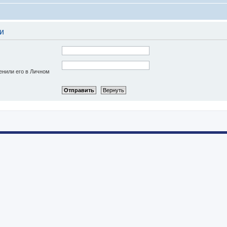
и
енили его в Личном