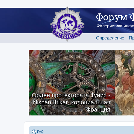
Форум 
Фалеристика.инф
Определение
Пр
Орден протектората Тунис -
Nishan Iftikar, колониальная
Франция
FAQ