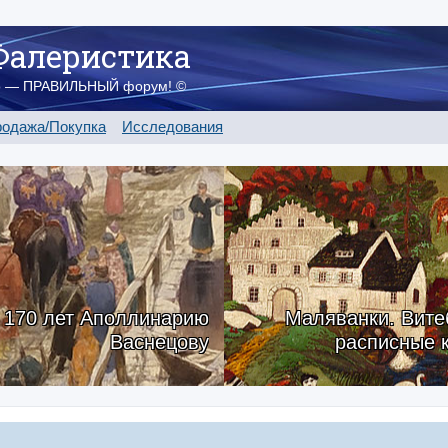
Фалеристика
о — ПРАВИЛЬНЫЙ форум! ©
одажа/Покупка
Исследования
170 лет Аполлинарию
Маляванки. Вите
Васнецову
расписные 