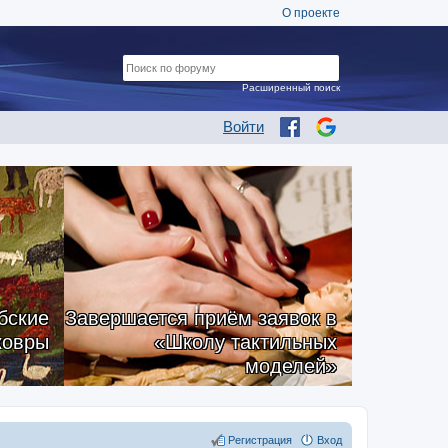
О проекте
Расширенный поиск
Войти
бские
Завершается приём заявок в
ковры
«Школу тактильных
моделей»
Регистрация
Вход