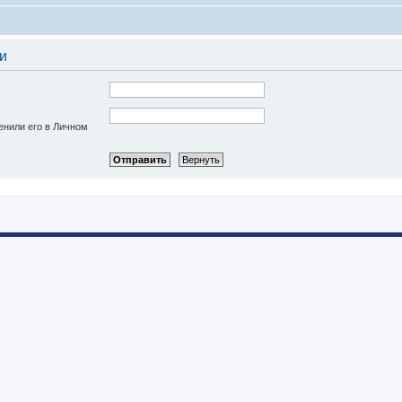
и
енили его в Личном