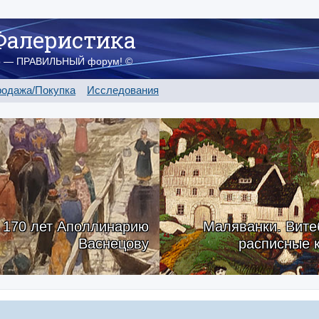
Фалеристика
о — ПРАВИЛЬНЫЙ форум! ©
одажа/Покупка
Исследования
170 лет Аполлинарию
Маляванки. Вите
Васнецову
расписные 