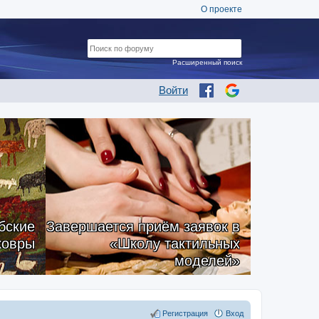
О проекте
Расширенный поиск
Войти
бские
Завершается приём заявок в
ковры
«Школу тактильных
моделей»
Регистрация
Вход