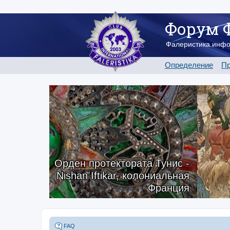
Форум 
Фалеристика.инф
Определение
Пр
Орден протектората Тунис -
Nishan Iftikar, колониальная
Франция
FAQ