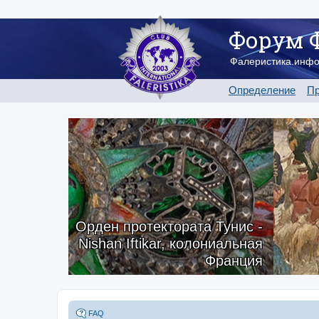
Форум 
Фалеристика.инф
Определение
Пр
Орден протектората Тунис -
Nishan Iftikar, колониальная
Франция
FAQ