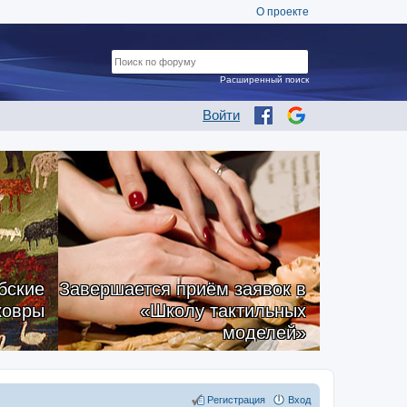
О проекте
Расширенный поиск
Войти
бские
Завершается приём заявок в
ковры
«Школу тактильных
моделей»
Регистрация
Вход