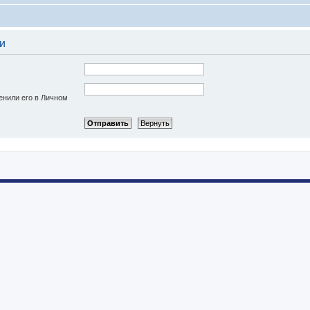
и
енили его в Личном