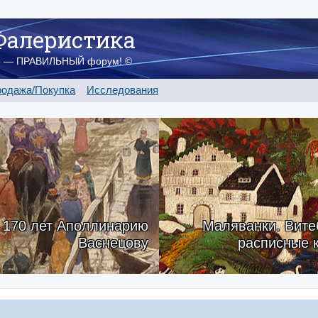
Фалеристика
о — ПРАВИЛЬНЫЙ форум! ©
одажа/Покупка
Исследования
170 лет Аполлинарию
Маляванки. Вите
Васнецову
расписные 