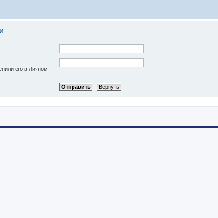
и
енили его в Личном