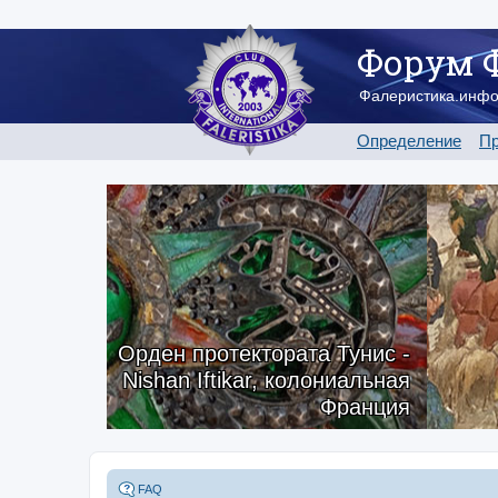
Форум 
Фалеристика.инф
Определение
Пр
Орден протектората Тунис -
Nishan Iftikar, колониальная
Франция
FAQ