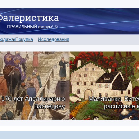
Фалеристика
о — ПРАВИЛЬНЫЙ форум! ©
одажа/Покупка
Исследования
170 лет Аполлинарию
Маляванки. Вите
Васнецову
расписные 