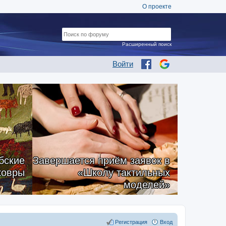
О проекте
Расширенный поиск
Войти
бские
Завершается приём заявок в
ковры
«Школу тактильных
моделей»
Регистрация
Вход