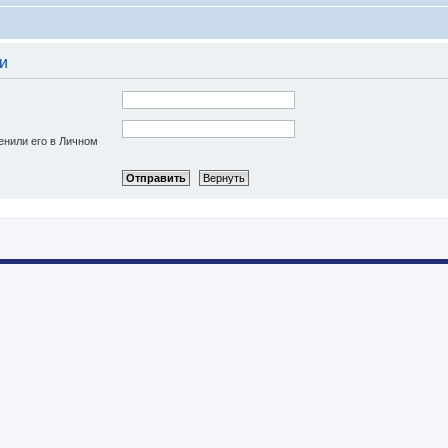
и
енили его в Личном