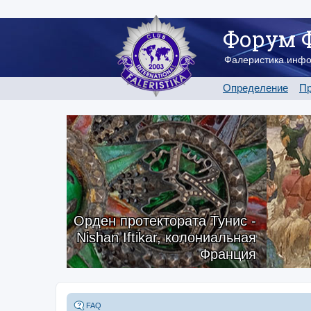
Форум 
Фалеристика.инф
Определение
Пр
Орден протектората Тунис -
Nishan Iftikar, колониальная
Франция
FAQ