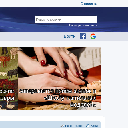
О проекте
Расширенный поиск
Войти
бские
Завершается приём заявок в
ковры
«Школу тактильных
моделей»
Регистрация
Вход