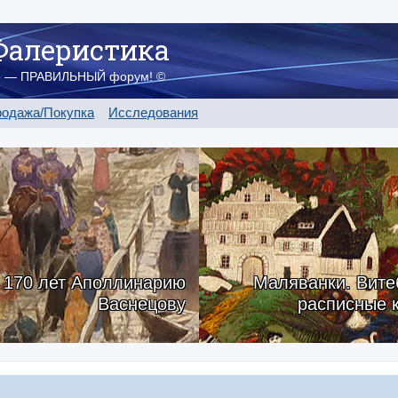
Фалеристика
о — ПРАВИЛЬНЫЙ форум! ©
одажа/Покупка
Исследования
170 лет Аполлинарию
Маляванки. Вите
Васнецову
расписные 