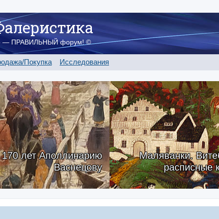
Фалеристика
о — ПРАВИЛЬНЫЙ форум! ©
одажа/Покупка
Исследования
170 лет Аполлинарию
Маляванки. Вите
Васнецову
расписные 