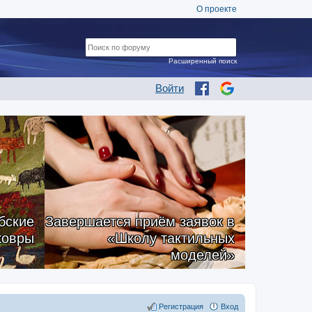
О проекте
Расширенный поиск
Войти
бские
Завершается приём заявок в
ковры
«Школу тактильных
моделей»
Регистрация
Вход