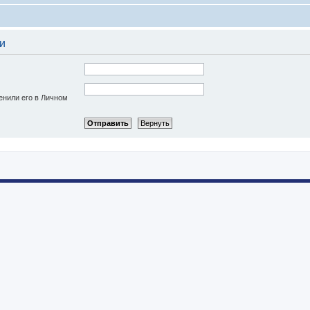
и
енили его в Личном