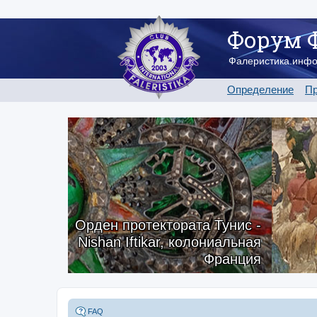
Форум 
Фалеристика.инф
Определение
Пр
Орден протектората Тунис -
Nishan Iftikar, колониальная
Франция
FAQ