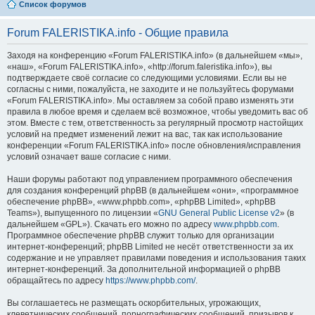
Список форумов
Forum FALERISTIKA.info - Общие правила
Заходя на конференцию «Forum FALERISTIKA.info» (в дальнейшем «мы»,
«наш», «Forum FALERISTIKA.info», «http://forum.faleristika.info»), вы
подтверждаете своё согласие со следующими условиями. Если вы не
согласны с ними, пожалуйста, не заходите и не пользуйтесь форумами
«Forum FALERISTIKA.info». Мы оставляем за собой право изменять эти
правила в любое время и сделаем всё возможное, чтобы уведомить вас об
этом. Вместе с тем, ответственность за регулярный просмотр настойщих
условий на предмет изменений лежит на вас, так как использование
конференции «Forum FALERISTIKA.info» после обновления/исправления
условий означает ваше согласие с ними.
Наши форумы работают под управлением программного обеспечения
для создания конференций phpBB (в дальнейшем «они», «программное
обеспечение phpBB», «www.phpbb.com», «phpBB Limited», «phpBB
Teams»), выпущенного по лицензии «
GNU General Public License v2
» (в
дальнейшем «GPL»). Скачать его можно по адресу
www.phpbb.com
.
Программное обеспечение phpBB служит только для организации
интернет-конференций; phpBB Limited не несёт ответственности за их
содержание и не управляет правилами поведения и использования таких
интернет-конференций. За дополнительной информацией о phpBB
обращайтесь по адресу
https://www.phpbb.com/
.
Вы соглашаетесь не размещать оскорбительных, угрожающих,
клеветнических сообщений, порнографических сообщений, призывов к