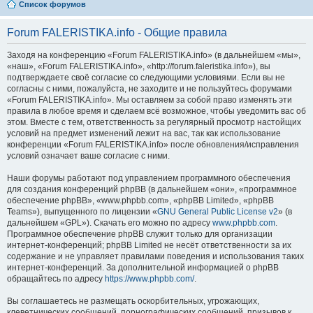
Список форумов
Forum FALERISTIKA.info - Общие правила
Заходя на конференцию «Forum FALERISTIKA.info» (в дальнейшем «мы»,
«наш», «Forum FALERISTIKA.info», «http://forum.faleristika.info»), вы
подтверждаете своё согласие со следующими условиями. Если вы не
согласны с ними, пожалуйста, не заходите и не пользуйтесь форумами
«Forum FALERISTIKA.info». Мы оставляем за собой право изменять эти
правила в любое время и сделаем всё возможное, чтобы уведомить вас об
этом. Вместе с тем, ответственность за регулярный просмотр настойщих
условий на предмет изменений лежит на вас, так как использование
конференции «Forum FALERISTIKA.info» после обновления/исправления
условий означает ваше согласие с ними.
Наши форумы работают под управлением программного обеспечения
для создания конференций phpBB (в дальнейшем «они», «программное
обеспечение phpBB», «www.phpbb.com», «phpBB Limited», «phpBB
Teams»), выпущенного по лицензии «
GNU General Public License v2
» (в
дальнейшем «GPL»). Скачать его можно по адресу
www.phpbb.com
.
Программное обеспечение phpBB служит только для организации
интернет-конференций; phpBB Limited не несёт ответственности за их
содержание и не управляет правилами поведения и использования таких
интернет-конференций. За дополнительной информацией о phpBB
обращайтесь по адресу
https://www.phpbb.com/
.
Вы соглашаетесь не размещать оскорбительных, угрожающих,
клеветнических сообщений, порнографических сообщений, призывов к