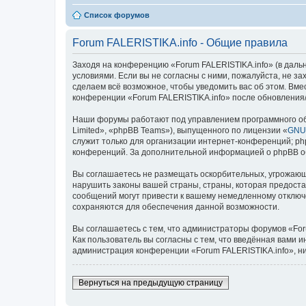
Список форумов
Forum FALERISTIKA.info - Общие правила
Заходя на конференцию «Forum FALERISTIKA.info» (в дальней
условиями. Если вы не согласны с ними, пожалуйста, не з
сделаем всё возможное, чтобы уведомить вас об этом. Вме
конференции «Forum FALERISTIKA.info» после обновления/
Наши форумы работают под управлением программного об
Limited», «phpBB Teams»), выпущенного по лицензии «
GNU 
служит только для организации интернет-конференций; php
конференций. За дополнительной информацией о phpBB 
Вы соглашаетесь не размещать оскорбительных, угрожающ
нарушить законы вашей страны, страны, которая предоста
сообщений могут привести к вашему немедленному отключе
сохраняются для обеспечения данной возможности.
Вы соглашаетесь с тем, что администраторы форумов «For
Как пользователь вы согласны с тем, что введённая вами 
администрация конференции «Forum FALERISTIKA.info», ни 
Вернуться на предыдущую страницу