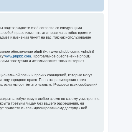
), вы подтверждаете своё согласие со следующими
за собой право изменять эти правила в любое время и
едмет изменений лежит на вас, так как использование
ммное обеспечение phpBB», «www.phpbb.com», «phpBB
есу
www.phpbb.com
. Программное обеспечение phpBB
илами поведения и использования таких интернет-
циональной розни и прочих сообщений, которые могут
ь международное право. Попытки размещения таких
, если мы сочтём это нужным. IP-адреса всех сообщений
 закрыть любую тему в любое время по своему усмотрению.
ткрыта третьим лицам без вашего разрешения, ни
ут привести к несанкционированному доступу к ней.