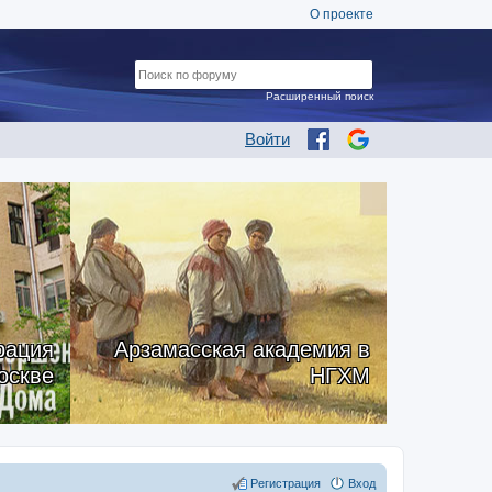
О проекте
Расширенный поиск
Войти
рация
Арзамасская академия в
оскве
НГХМ
Регистрация
Вход