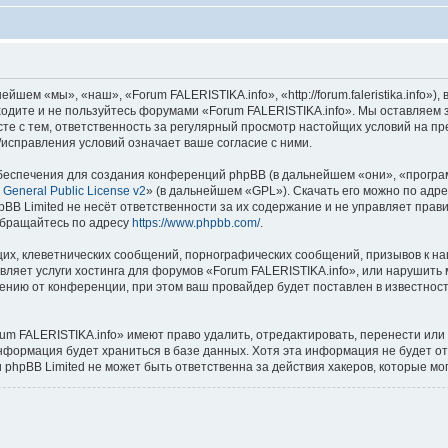
шем «мы», «наш», «Forum FALERISTIKA.info», «http://forum.faleristika.info»
аходите и не пользуйтесь форумами «Forum FALERISTIKA.info». Мы оставляем 
сте с тем, ответственность за регулярный просмотр настойщих условий на пр
исправления условий означает ваше согласие с ними.
еспечения для создания конференций phpBB (в дальнейшем «они», «програ
General Public License v2
» (в дальнейшем «GPL»). Скачать его можно по адр
BB Limited не несёт ответственности за их содержание и не управляет прав
обращайтесь по адресу
https://www.phpbb.com/
.
их, клеветнических сообщений, порнографических сообщений, призывов к на
вляет услуги хостинга для форумов «Forum FALERISTIKA.info», или нарушит
нию от конференции, при этом ваш провайдер будет поставлен в известность
um FALERISTIKA.info» имеют право удалить, отредактировать, перенести или
информация будет храниться в базе данных. Хотя эта информация не будет о
phpBB Limited не может быть ответственна за действия хакеров, которые мог