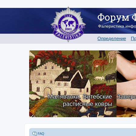
Форум 
Фалеристика.инф
Определение
Пр
Маляванки. Витебские
Заверш
расписные ковры
FAQ