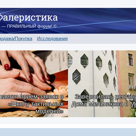
Фалеристика
о — ПРАВИЛЬНЫЙ форум! ©
одажа/Покупка
Исследования
ается приём заявок в
Завершилась рестав
«Школу тактильных
Дома Мельникова в М
моделей»