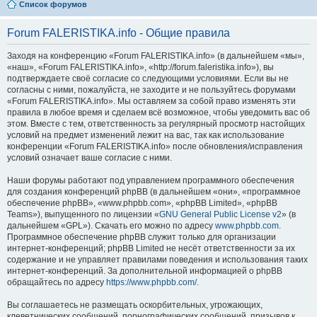
Список форумов
Forum FALERISTIKA.info - Общие правила
Заходя на конференцию «Forum FALERISTIKA.info» (в дальнейшем «мы»,
«наш», «Forum FALERISTIKA.info», «http://forum.faleristika.info»), вы
подтверждаете своё согласие со следующими условиями. Если вы не
согласны с ними, пожалуйста, не заходите и не пользуйтесь форумами
«Forum FALERISTIKA.info». Мы оставляем за собой право изменять эти
правила в любое время и сделаем всё возможное, чтобы уведомить вас об
этом. Вместе с тем, ответственность за регулярный просмотр настойщих
условий на предмет изменений лежит на вас, так как использование
конференции «Forum FALERISTIKA.info» после обновления/исправления
условий означает ваше согласие с ними.
Наши форумы работают под управлением программного обеспечения
для создания конференций phpBB (в дальнейшем «они», «программное
обеспечение phpBB», «www.phpbb.com», «phpBB Limited», «phpBB
Teams»), выпущенного по лицензии «
GNU General Public License v2
» (в
дальнейшем «GPL»). Скачать его можно по адресу
www.phpbb.com
.
Программное обеспечение phpBB служит только для организации
интернет-конференций; phpBB Limited не несёт ответственности за их
содержание и не управляет правилами поведения и использования таких
интернет-конференций. За дополнительной информацией о phpBB
обращайтесь по адресу
https://www.phpbb.com/
.
Вы соглашаетесь не размещать оскорбительных, угрожающих,
клеветнических сообщений, порнографических сообщений, призывов к