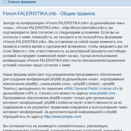
Список форумов
Forum FALERISTIKA.info - Общие правила
Заходя на конференцию «Forum FALERISTIKA.info» (в дальнейшем «мы»,
«наш», «Forum FALERISTIKA.info», «http://forum.faleristika.info»), вы
подтверждаете своё согласие со следующими условиями. Если вы не
согласны с ними, пожалуйста, не заходите и не пользуйтесь форумами
«Forum FALERISTIKA.info». Мы оставляем за собой право изменять эти
правила в любое время и сделаем всё возможное, чтобы уведомить вас об
этом. Вместе с тем, ответственность за регулярный просмотр настойщих
условий на предмет изменений лежит на вас, так как использование
конференции «Forum FALERISTIKA.info» после обновления/исправления
условий означает ваше согласие с ними.
Наши форумы работают под управлением программного обеспечения
для создания конференций phpBB (в дальнейшем «они», «программное
обеспечение phpBB», «www.phpbb.com», «phpBB Limited», «phpBB
Teams»), выпущенного по лицензии «
GNU General Public License v2
» (в
дальнейшем «GPL»). Скачать его можно по адресу
www.phpbb.com
.
Программное обеспечение phpBB служит только для организации
интернет-конференций; phpBB Limited не несёт ответственности за их
содержание и не управляет правилами поведения и использования таких
интернет-конференций. За дополнительной информацией о phpBB
обращайтесь по адресу
https://www.phpbb.com/
.
Вы соглашаетесь не размещать оскорбительных, угрожающих,
клеветнических сообщений, порнографических сообщений, призывов к