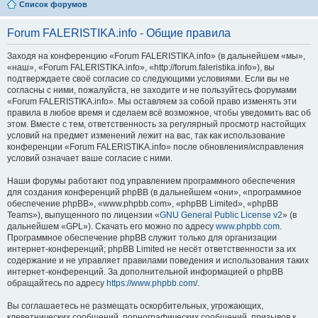
Список форумов
Forum FALERISTIKA.info - Общие правила
Заходя на конференцию «Forum FALERISTIKA.info» (в дальнейшем «мы»,
«наш», «Forum FALERISTIKA.info», «http://forum.faleristika.info»), вы
подтверждаете своё согласие со следующими условиями. Если вы не
согласны с ними, пожалуйста, не заходите и не пользуйтесь форумами
«Forum FALERISTIKA.info». Мы оставляем за собой право изменять эти
правила в любое время и сделаем всё возможное, чтобы уведомить вас об
этом. Вместе с тем, ответственность за регулярный просмотр настойщих
условий на предмет изменений лежит на вас, так как использование
конференции «Forum FALERISTIKA.info» после обновления/исправления
условий означает ваше согласие с ними.
Наши форумы работают под управлением программного обеспечения
для создания конференций phpBB (в дальнейшем «они», «программное
обеспечение phpBB», «www.phpbb.com», «phpBB Limited», «phpBB
Teams»), выпущенного по лицензии «
GNU General Public License v2
» (в
дальнейшем «GPL»). Скачать его можно по адресу
www.phpbb.com
.
Программное обеспечение phpBB служит только для организации
интернет-конференций; phpBB Limited не несёт ответственности за их
содержание и не управляет правилами поведения и использования таких
интернет-конференций. За дополнительной информацией о phpBB
обращайтесь по адресу
https://www.phpbb.com/
.
Вы соглашаетесь не размещать оскорбительных, угрожающих,
клеветнических сообщений, порнографических сообщений, призывов к